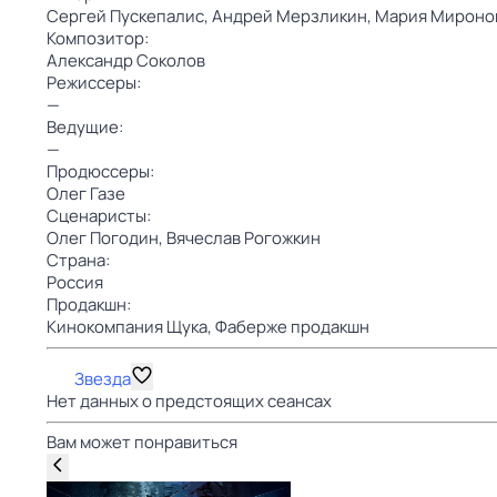
Сергей Пускепалис,
Андрей Мерзликин,
Мария Мироно
Композитор:
Александр Соколов
Режиссеры:
—
Ведущие:
—
Продюссеры:
Олег Газе
Сценаристы:
Олег Погодин,
Вячеслав Рогожкин
Страна:
Россия
Продакшн:
Кинокомпания Щука,
Фаберже продакшн
Звезда
Нет данных о предстоящих сеансах
Вам может понравиться