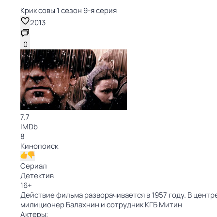
Крик совы 1 сезон 9-я серия
2013
0
7.7
IMDb
8
Кинопоиск
Сериал
Детектив
16
+
Действие фильма разворачивается в 1957 году. В цен
милиционер Балахнин и сотрудник КГБ Митин
Актеры: