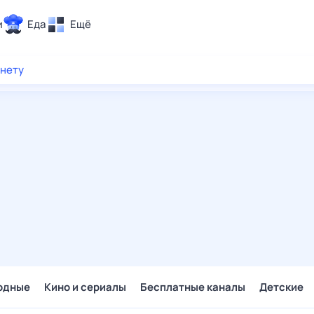
и
Еда
Ещё
Почта
рнету
ия и отдых
Поиск
Погода
ТВ-программа
и и тренды
 ситуации
 вместе
Помощь
одные
Кино и сериалы
Бесплатные каналы
Детские