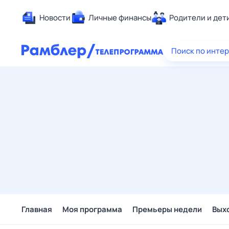
Новости
Личные финансы
Родители и дет
Здоровье
Поиск по инте
Развлечен
Дом и уют
Спорт
Карьера
Авто
Технологи
Жизненные
Сберегаем
Гороскопы
Главная
Моя программа
Премьеры недели
Вых