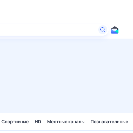
Спортивные
HD
Местные каналы
Познавательные