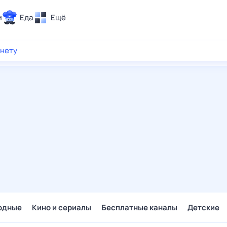
и
Еда
Ещё
Почта
рнету
ия и отдых
Поиск
Погода
ТВ-программа
и и тренды
 ситуации
 вместе
Помощь
одные
Кино и сериалы
Бесплатные каналы
Детские