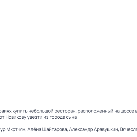
овиях купить небольшой ресторан, расположенный на шоссе в
ют Новикову увезти из города сына
ур Мкртчян,
Алёна Шайтарова,
Александр Аравушкин,
Вячесл