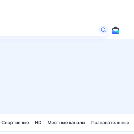
Спортивные
HD
Местные каналы
Познавательные