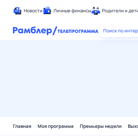
Новости
Личные финансы
Родители и дет
Здоровье
Поиск по инте
Развлечен
Дом и уют
Спорт
Карьера
Авто
Технологи
Жизненные
Сберегаем
Гороскопы
Главная
Моя программа
Премьеры недели
Вых