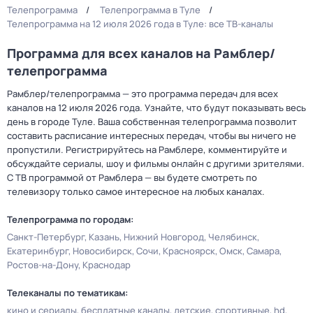
Телепрограмма
Телепрограмма в Туле
Телепрограмма на 12 июля 2026 года в Туле: все ТВ-каналы
Программа для всех каналов на Рамблер/
телепрограмма
Рамблер/телепрограмма — это программа передач для всех
каналов на 12 июля 2026 года. Узнайте, что будут показывать весь
день в городе Туле. Ваша собственная телепрограмма позволит
составить расписание интересных передач, чтобы вы ничего не
пропустили. Регистрируйтесь на Рамблере, комментируйте и
обсуждайте сериалы, шоу и фильмы онлайн с другими зрителями.
С ТВ программой от Рамблера — вы будете смотреть по
телевизору только самое интересное на любых каналах.
Телепрограмма по городам:
Санкт-Петербург
Казань
Нижний Новгород
Челябинск
Екатеринбург
Новосибирск
Сочи
Красноярск
Омск
Самара
Ростов-на-Дону
Краснодар
Телеканалы по тематикам:
кино и сериалы
бесплатные каналы
детские
спортивные
hd