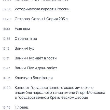
Исторические курорты России
09:50
Острова
. Сезон 1
. Серия 293-я
10:20
Наш дом
11:00
Страна птиц
12:35
Винни-Пух
13:15
Винни-Пух идёт в гости
13:31
Винни-Пух и день забот
13:47
Каникулы Бонифация
14:03
Концерт Государственного академического
14:20
ансамбля народного танца имени Игоря Моисеева
в Государственном Кремлёвском дворце
Пловец
15:45