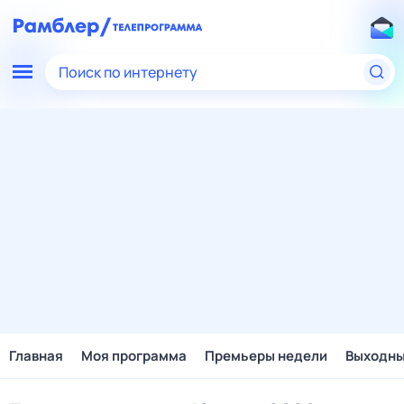
Поиск по интернету
Главная
Моя программа
Премьеры недели
Выходн