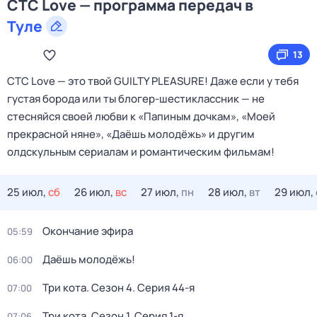
СТС Love — программа передач в
Туле
13
СТС Love — это твой GUILTY PLEASURE! Даже если у тебя
густая борода или ты блогер-шестиклассник — не
стесняйся своей любви к «Папиным дочкам», «Моей
прекрасной няне», «Даёшь молодёжь» и другим
олдскульным сериалам и романтическим фильмам!
25 июл,
сб
26 июл,
вс
27 июл,
пн
28 июл,
вт
29 июл,
Окончание эфира
05:59
Даёшь молодёжь!
06:00
Три кота
. Сезон 4
. Серия 44-я
07:00
Три кота
. Сезон 1
. Серия 1-я
07:06