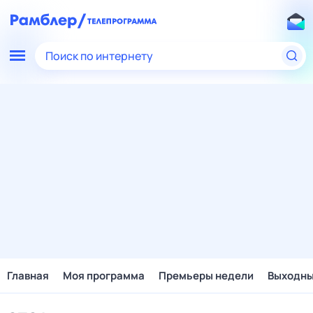
Поиск по интернету
Главная
Моя программа
Премьеры недели
Выходн