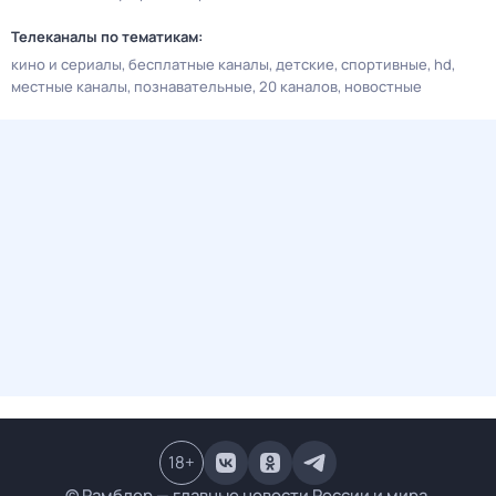
Телеканалы по тематикам:
кино и сериалы
бесплатные каналы
детские
спортивные
hd
местные каналы
познавательные
20 каналов
новостные
18
+
© Рамблер — главные новости России и мира,