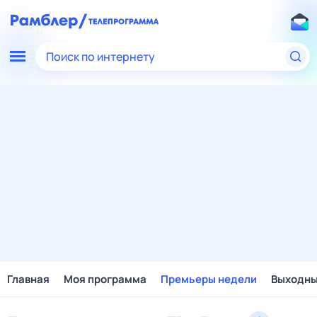
Поиск по интернету
Главная
Моя программа
Премьеры недели
Выходн