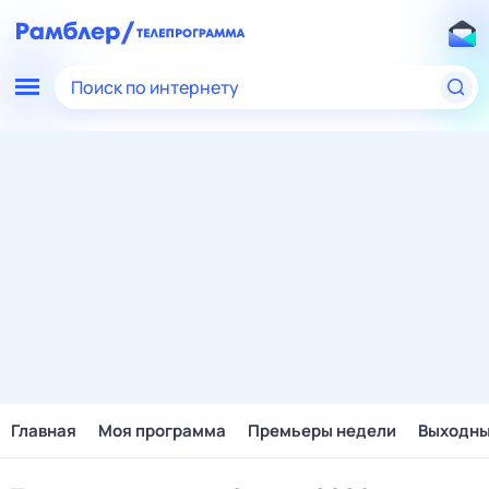
Поиск по интернету
Главная
Моя программа
Премьеры недели
Выходн