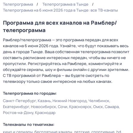
Телепрограмма
Телепрограмма в Тынде
Телепрограмма на 6 июня 2026 года в Тынде: все ТВ-каналы
Программа для всех каналов на Рамблер/
телепрограмма
Рамблер/телепрограмма — это программа передач для всех
каналов на 6 июня 2026 года. Узнайте, что будут показывать весь
день в городе Тынде. Ваша собственная телепрограмма позволит
составить расписание интересных передач, чтобы вы ничего не
пропустили. Регистрируйтесь на Рамблере, комментируйте и
обсуждайте сериалы, шоу и фильмы онлайн с другими зрителями.
С ТВ программой от Рамблера — вы будете смотреть по
телевизору только самое интересное на любых каналах.
Телепрограмма по городам:
Санкт-Петербург
Казань
Нижний Новгород
Челябинск
Екатеринбург
Новосибирск
Сочи
Красноярск
Омск
Самара
Ростов-на-Дону
Краснодар
Телеканалы по тематикам:
кино и сериалы
бесплатные каналы
детские
спортивные
hd