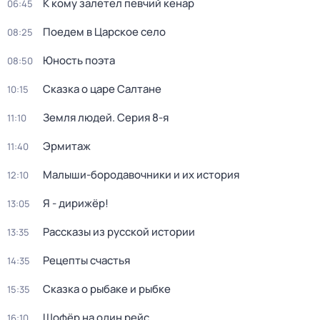
К кому залетел певчий кенар
06:45
Поедем в Царское село
08:25
Юность поэта
08:50
Сказка о царе Салтане
10:15
Земля людей
. Серия 8-я
11:10
Эрмитаж
11:40
Малыши-бородавочники и их история
12:10
Я - дирижёр!
13:05
Рассказы из русской истории
13:35
Рецепты счастья
14:35
Сказка о рыбаке и рыбке
15:35
Шофёр на один рейс
16:10