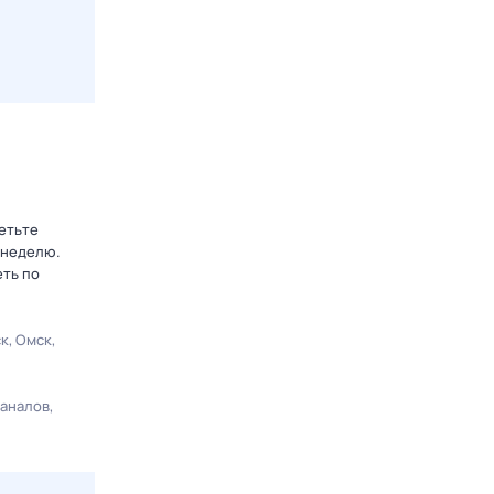
етьте
 неделю.
еть по
ск
Омск
каналов