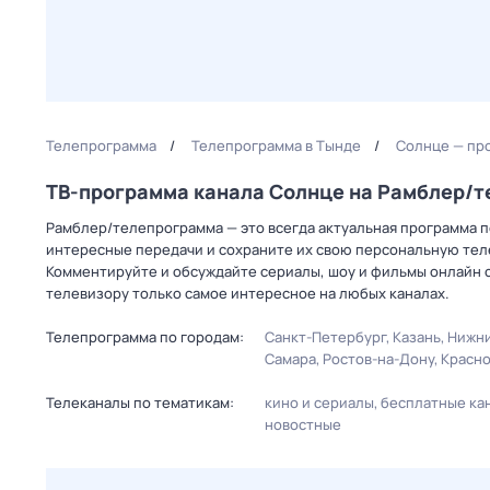
Телепрограмма
Телепрограмма в Тынде
Солнце — пр
ТВ-программа канала Солнце на Рамблер/
Рамблер/телепрограмма — это всегда актуальная программа пе
интересные передачи и сохраните их свою персональную телеп
Комментируйте и обсуждайте сериалы, шоу и фильмы онлайн с
телевизору только самое интересное на любых каналах.
Телепрограмма по городам:
Санкт-Петербург
Казань
Нижни
Самара
Ростов-на-Дону
Красн
Телеканалы по тематикам:
кино и сериалы
бесплатные ка
новостные