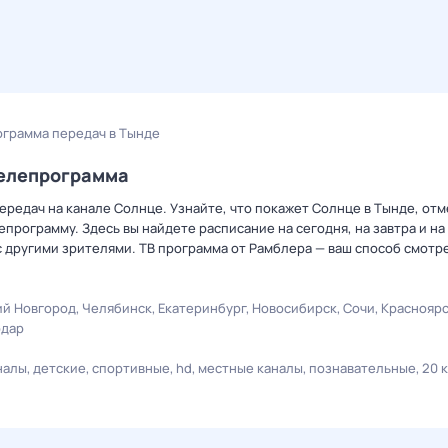
ограмма передач в Тынде
телепрограмма
редач на канале Солнце. Узнайте, что покажет Солнце в Тынде, отм
рограмму. Здесь вы найдете расписание на сегодня, на завтра и на
 другими зрителями. ТВ программа от Рамблера — ваш способ смотр
й Новгород
Челябинск
Екатеринбург
Новосибирск
Сочи
Краснояр
одар
налы
детские
спортивные
hd
местные каналы
познавательные
20 