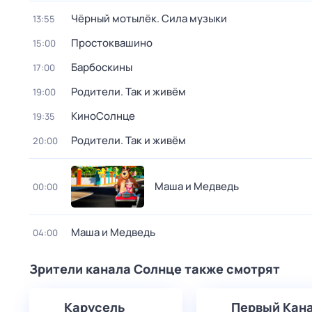
Чёрный мотылёк. Сила музыки
13:55
Простоквашино
15:00
Барбоскины
17:00
Родители. Так и живём
19:00
КиноСолнце
19:35
Родители. Так и живём
20:00
Маша и Медведь
00:00
Маша и Медведь
04:00
Зрители канала Солнце также смотрят
Карусель
Первый Кан