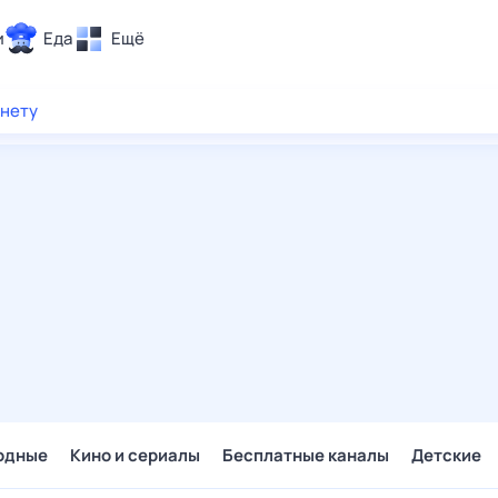
и
Еда
Ещё
Почта
рнету
ия и отдых
Поиск
Погода
ТВ-программа
и и тренды
 ситуации
 вместе
Помощь
одные
Кино и сериалы
Бесплатные каналы
Детские