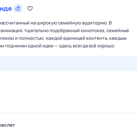
нде
рассчитанный на широкую семейную аудиторию. В
 анимация, тщательно подобранный кинопоказ, семейные
ликом и полностью: каждой единицей контента, каждым
м подчинен одной идее — здесь всегда всё хорошо
28 июл,
вт
29 июл,
ср
30 июл,
чт
31 июл,
пт
1 авг,
сб
раслет