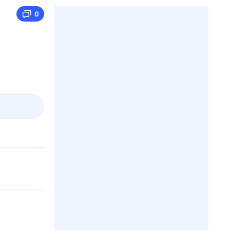
0
2 авг,
вс
3 авг,
пн
4 авг,
вт
5 авг,
ср
Вчера
Сегодня