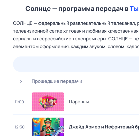
Солнце — программа передач в
Ты
СОЛНЦЕ — федеральный развлекательный телеканал, 
телевизионной сетке хитовая и любимая качественная
сериалы и всероссийские телепремьеры. СОЛНЦЕ — це
элементом оформления, каждым звуком, словом, кадро
24 июл,
пт
25 июл,
сб
26 июл,
вс
27 июл,
пн
Прошедшие передачи
Царевны
11:00
Джейд Армор и Нефритовый б
12:30