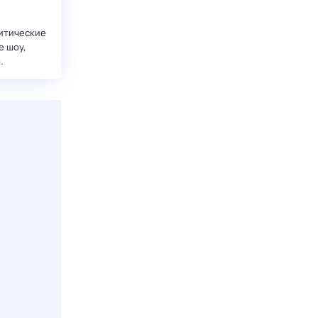
итические
е шоу,
.