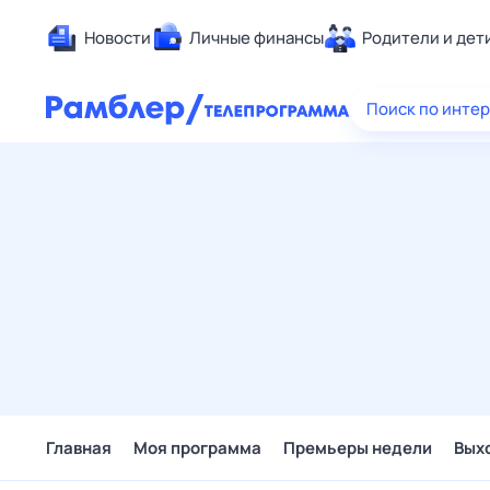
Новости
Личные финансы
Родители и дет
Здоровье
Поиск по инте
Развлечен
Дом и уют
Спорт
Карьера
Авто
Технологи
Жизненные
Сберегаем
Гороскопы
Главная
Моя программа
Премьеры недели
Вых