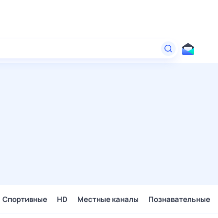
Спортивные
HD
Местные каналы
Познавательные