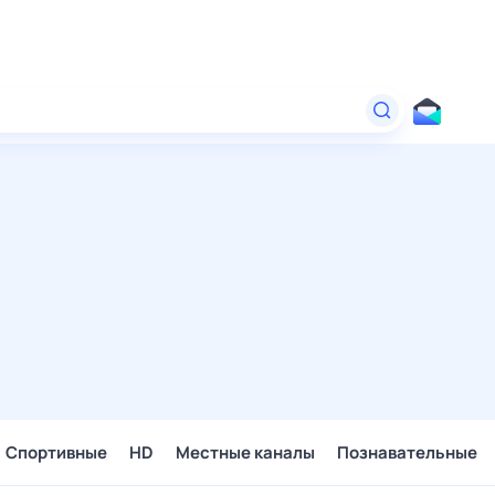
Спортивные
HD
Местные каналы
Познавательные