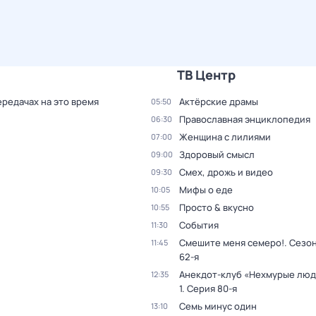
ТВ Центр
ередачах на это время
Актёрские драмы
05:50
Православная энциклопедия
06:30
Женщина с лилиями
07:00
Здоровый смысл
09:00
Смех, дрожь и видео
09:30
Мифы о еде
10:05
Просто & вкусно
10:55
События
11:30
Смешите меня семеро!
. Сезон
11:45
62-я
Анекдот-клуб «Нехмурые лю
12:35
1
. Серия 80-я
Семь минус один
13:10