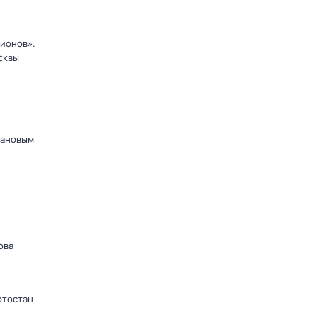
ионов».
сквы
дановым
ова
ртостан