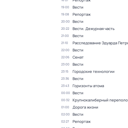
Репортаж
Вести
19:00
Репортаж
19:08
Вести
20:00
Вести. Дежурная часть
20:22
Вести
21:00
Расследование Эдуарда Петр
21:10
Вести
22:00
Сенат
22:06
Вести
23:00
Городские технологии
23:15
Вести
23:36
Горизонты атома
23:43
Вести
00:00
Крупнокалиберный переполо
00:32
Дорога жизни
01:00
Вести
02:00
Репортаж
02:27