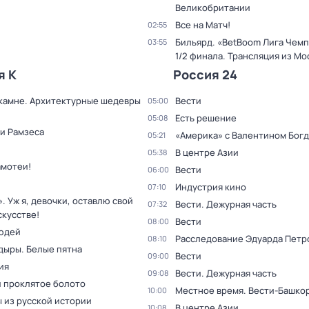
Великобритании
Все на Матч!
02:55
Бильярд. «BetBoom Лига Чемп
03:55
1/2 финала. Трансляция из Мо
я К
Россия 24
 камне. Архитектурные шедевры
Вести
05:00
Есть решение
05:08
и Рамзеса
«Америка» с Валентином Бог
05:21
В центре Азии
05:38
амотеи!
Вести
06:00
Индустрия кино
07:10
. Уж я, девочки, оставлю свой
Вести. Дежурная часть
07:32
скусстве!
Вести
08:00
юдей
Расследование Эдуарда Петр
08:10
дыры. Белые пятна
Вести
09:00
ия
Вести. Дежурная часть
09:08
и проклятое болото
Местное время. Вести-Башко
10:00
 из русской истории
В центре Азии
10:08