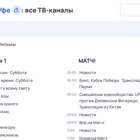
Уфе
:
все ТВ-каналы
28 июл,
вт
29 июл,
ср
30 июл,
чт
31 июл,
пт
1 авг,
сб
Фильмы
я 1
МАТЧ!
ссии. Суббота
Новости
05:55
 время. Суббота
Бокс. Кубок Победы. Трансляц
06:00
Перми
ту всему свету
Смешанные единоборства. UF
08:00
 еды
против Дейвесона Фигередо.
на одного
Трансляция из Китая
дному
Новости
09:00
Все на Матч!
09:05
оенкоры
Новости
11:00
Мясников
Команда Матч
11:05