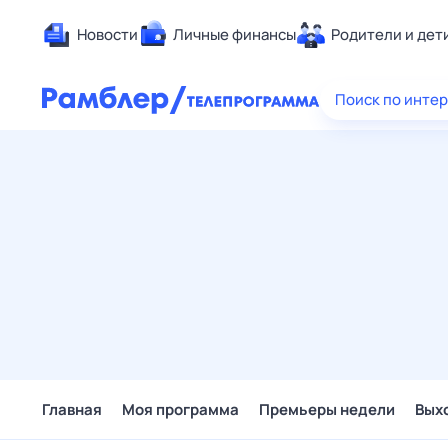
Новости
Личные финансы
Родители и дет
Здоровье
Поиск по инте
Развлечен
Дом и уют
Спорт
Карьера
Авто
Технологи
Жизненные
Сберегаем
Гороскопы
Главная
Моя программа
Премьеры недели
Вых