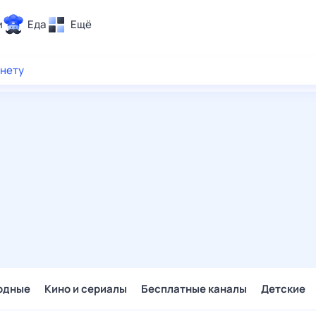
и
Еда
Ещё
Почта
рнету
ия и отдых
Поиск
Погода
ТВ-программа
и и тренды
 ситуации
 вместе
Помощь
одные
Кино и сериалы
Бесплатные каналы
Детские