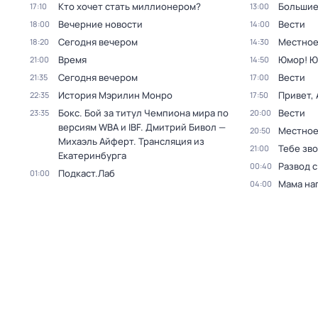
Кто хочет стать миллионером?
Большие
17:10
13:00
Вечерние новости
Вести
18:00
14:00
Сегодня вечером
Местное
18:20
14:30
Время
Юмор! Ю
21:00
14:50
Сегодня вечером
Вести
21:35
17:00
История Мэрилин Монро
Привет, 
22:35
17:50
Бокс. Бой за титул Чемпиона мира по
Вести
23:35
20:00
версиям WBA и IBF. Дмитрий Бивол —
Местное
20:50
Михаэль Айферт. Трансляция из
Тебе зво
21:00
Екатеринбурга
Развод 
00:40
Подкаст.Лаб
01:00
Мама на
04:00