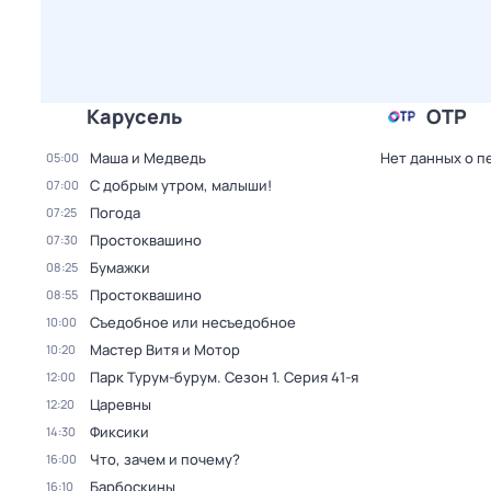
Карусель
ОТР
Маша и Медведь
Нет данных о п
05:00
С добрым утром, малыши!
07:00
Погода
07:25
Простоквашино
07:30
Бумажки
08:25
Простоквашино
08:55
Съедобное или несъедобное
10:00
Мастер Витя и Мотор
10:20
Парк Турум-бурум
. Сезон 1
. Серия 41-я
12:00
Царевны
12:20
Фиксики
14:30
Что, зачем и почему?
16:00
Барбоскины
16:10