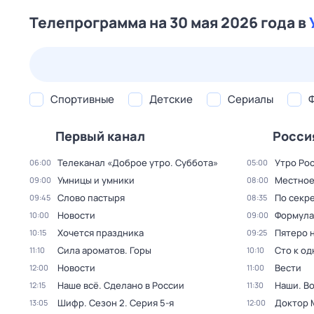
Телепрограмма на 30 мая 2026 года в
24 июл,
пт
25 июл,
сб
26 июл,
вс
27 июл,
пн
Спортивные
Детские
Сериалы
Первый канал
Росси
Телеканал «Доброе утро. Суббота»
Утро Ро
06:00
05:00
Умницы и умники
Местное
09:00
08:00
Слово пастыря
По секре
09:45
08:35
Новости
Формула
10:00
09:00
Хочется праздника
Пятеро 
10:15
09:25
Сила ароматов. Горы
Сто к о
11:10
10:10
Новости
Вести
12:00
11:00
Наше всё. Сделано в России
Наши. В
12:15
11:30
Шифр
. Сезон 2
. Серия 5-я
Доктор 
13:05
12:00