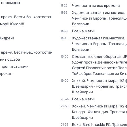
 перемены
Чемпионы на все времена
11:25
Художественная гимнастика.
11:55
 время. Вести-Башкортостан
Чемпионат Европы. Трансляци
мор!! Юмор!!!
Болгарии
Все на Матч!
14:25
Андрей!
Художественная гимнастика.
14:45
Чемпионат Европы. Трансляци
Болгарии
 время. Вести-Башкортостан
Смешанные единоборства. UF
16:00
нит судьба
Ядонг против Дейвесона Фиг
с препятствиями
Сергей Павлович против Тал
прокат
Тейшейры. Трансляция из Кит
Хоккей. Чемпионат мира. 1/2 
19:00
Швейцария - Норвегия. Транс
Швейцарии
Все на Матч!
20:45
Хоккей. Чемпионат мира. 1/2 
22:50
Канада - Финляндия. Трансляц
Швейцарии
Бокс. Bare Knuckle FC. Трансл
01:25