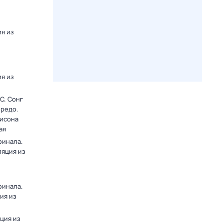
я из
я из
C. Сонг
ередо.
лисона
ая
финала.
ляция из
финала.
ия из
яция из