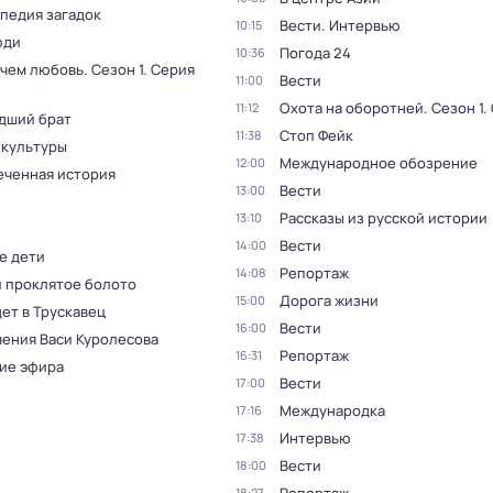
педия загадок
Вести. Интервью
10:15
юди
Погода 24
10:36
 чем любовь
. Сезон 1
. Серия
Вести
11:00
Охота на оборотней
. Сезон 1
.
11:12
дший брат
Стоп Фейк
11:38
 культуры
Международное обозрение
12:00
еченная история
Вести
13:00
Рассказы из русской истории
13:10
Вести
14:00
е дети
Репортаж
14:08
и проклятое болото
Дорога жизни
15:00
ет в Трускавец
Вести
16:00
ения Васи Куролесова
Репортаж
16:31
ие эфира
Вести
17:00
Международка
17:16
Интервью
17:38
Вести
18:00
18:27