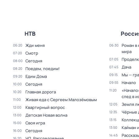
НТВ
Росси
Жди меня
Роман в
06:20
06:30
мира
Смотр
07:20
Проделк
07:05
Сегодня
08:00
Дача
07:45
Поедем, поедим!
08:20
Мы — гр
09:15
Едим Дома
09:20
Начало
09:55
Сегодня
10:00
«Начало»
11:20
Главная дорога
10:20
след в и
Живая еда с Сергеем Малозёмовым
11:00
Земля л
12:05
Квартирный вопрос
12:00
Чёрные 
12:35
Детская Новая волна
13:00
Коллекц
13:15
Своя игра
15:00
Кайман 
13:50
Сегодня
16:00
Рассказы
14:45
ЧП. Расследование
16:20