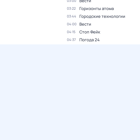
Вести
03:00
Горизонты атома
03:22
Городские технологии
03:44
Вести
04:00
Стоп Фейк
04:15
Погода 24
04:37