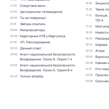
Энцикло
15:55
Следствие вели...
17:00
Такие л
16:25
Центральное телевидение
19:00
Больше,
17:10
Ты не поверишь!
20:20
132-я
Звёзды сошлись
21:25
Мой мла
17:45
Импровизаторы
23:00
Новости
19:30
Квартирник НТВ у Маргулиса
00:00
Рассекр
19:45
ЧП. Расследование
01:35
Шарада
20:10
Дачный ответ
02:05
Агора
22:00
Агент национальной безопасности.
03:00
Взрослы
23:00
Возвращение
. Сезон 6
. Серия 7-я
Кайман 
00:20
Агент национальной безопасности.
03:50
Кто поед
01:15
Возвращение
. Сезон 6
. Серия 8-я
Приключ
02:30
Только вперёд
04:45
Окончан
03:00