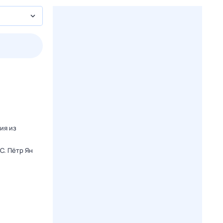
2 авг,
вс
3 авг,
пн
4 авг,
вт
5 авг,
ср
Вчера
Сегодня
ия из
C. Пётр Ян