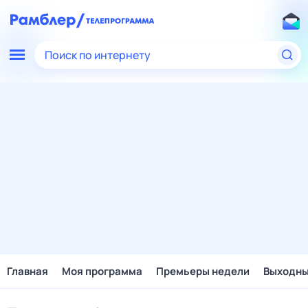
Поиск по интернету
Главная
Моя программа
Премьеры недели
Выходн