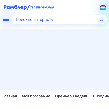
Поиск по интернету
Главная
Моя программа
Премьеры недели
Выходн