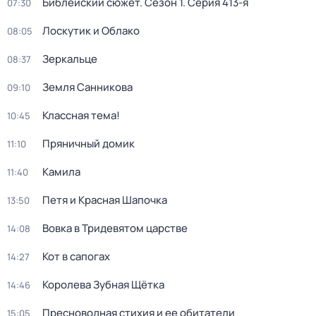
Библейский сюжет
. Сезон 1
. Серия 413-я
07:30
Лоскутик и Облако
08:05
Зеркальце
08:37
Земля Санникова
09:10
Классная тема!
10:45
Пряничный домик
11:10
Камила
11:40
Петя и Красная Шапочка
13:50
Вовка в Тридевятом царстве
14:08
Кот в сапогах
14:27
Королева Зубная Щётка
14:46
Пресноводная стихия и ее обитатели
15:05