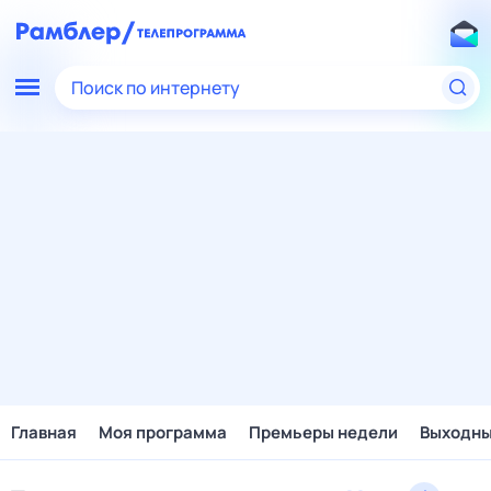
Поиск по интернету
Главная
Моя программа
Премьеры недели
Выходн