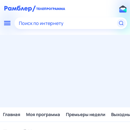
Поиск по интернету
Главная
Моя программа
Премьеры недели
Выходн