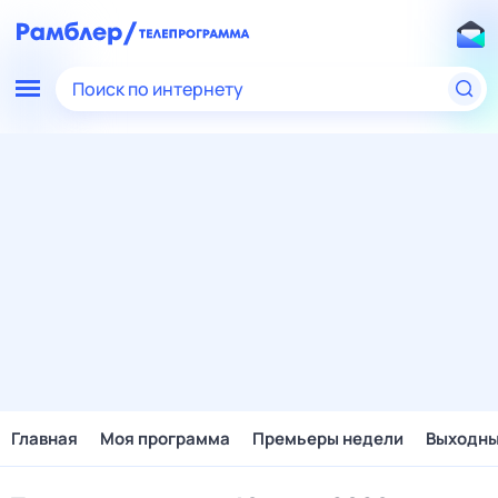
Поиск по интернету
Главная
Моя программа
Премьеры недели
Выходн