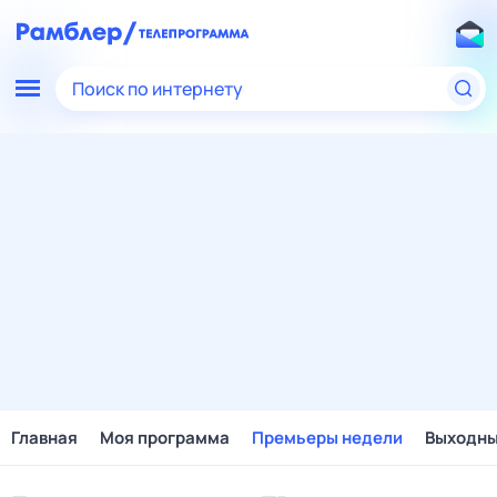
Поиск по интернету
Главная
Моя программа
Премьеры недели
Выходн