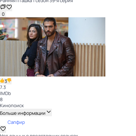
Ранняя пташка 1 сезон 39-я серия
0
3
7.3
IMDb
8
Кинопоиск
Больше информации
Сапфир
Нет данных о предстоящих сеансах