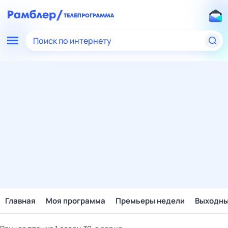
Поиск по интернету
Главная
Моя программа
Премьеры недели
Выходн