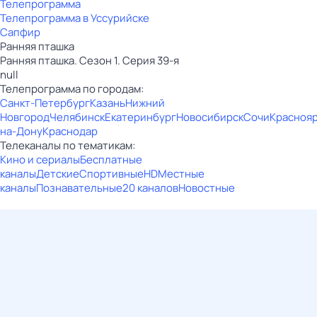
Телепрограмма
Телепрограмма в Уссурийске
Сапфир
Ранняя пташка
Ранняя пташка. Сезон 1. Серия 39-я
null
Телепрограмма по городам:
Санкт-Петербург
Казань
Нижний
Новгород
Челябинск
Екатеринбург
Новосибирск
Сочи
Красноя
на-Дону
Краснодар
Телеканалы по тематикам:
Кино и сериалы
Бесплатные
каналы
Детские
Спортивные
HD
Местные
каналы
Познавательные
20 каналов
Новостные