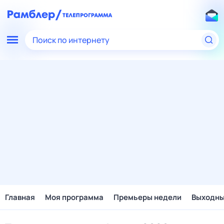
Поиск по интернету
Главная
Моя программа
Премьеры недели
Выходн