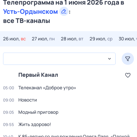
Телепрограмма на 1 июня 2026 года в
Усть-Ордынском
:
все ТВ-каналы
26 июл,
вс
27 июл,
пн
28 июл,
вт
29 июл,
ср
30 июл,
Первый Канал
Телеканал «Доброе утро»
05:00
Новости
09:00
Модный приговор
09:05
Жить здорово!
09:55
К 85-летию со дня рождения Олега Даля. «Плохой
10:40