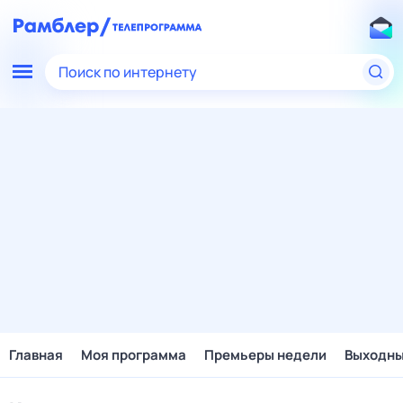
Поиск по интернету
Главная
Моя программа
Премьеры недели
Выходн