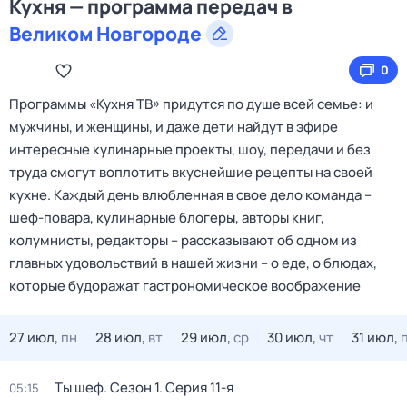
Кухня — программа передач в
Великом Новгороде
0
Программы «Кухня ТВ» придутся по душе всей семье: и
мужчины, и женщины, и даже дети найдут в эфире
интересные кулинарные проекты, шоу, передачи и без
труда смогут воплотить вкуснейшие рецепты на своей
кухне. Каждый день влюбленная в свое дело команда –
шеф-повара, кулинарные блогеры, авторы книг,
колумнисты, редакторы – рассказывают об одном из
главных удовольствий в нашей жизни – о еде, о блюдах,
которые будоражат гастрономическое воображение
27 июл,
пн
28 июл,
вт
29 июл,
ср
30 июл,
чт
31 июл,
Ты шеф
. Сезон 1
. Серия 11-я
05:15