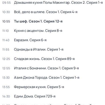
Домашняя кухня Полы Макинтар
. Сезон 2
. Серия 1-я
09:55
Всё, дело в шляпе
. Сезон 1
. Серия 4-я
10:30
Ты шеф
. Сезон 1
. Серия 12-я
10:55
Кухня с акцентом
. Серия 8-я
11:10
Евразия
. Серия 6-я
11:40
Однажды в Италии
. Серия 1-я
11:55
Сладкая жизнь
. Сезон 1
. Серия 89-я
12:25
Италия с Боначини
. Сезон 1
. Серия 9-я
12:55
Азия Джона Торода
. Сезон 1
. Серия 1-я
13:30
Фермерская кухня
. Серия 5-я
13:55
Едим Дома
. Серия 729-я
14:30