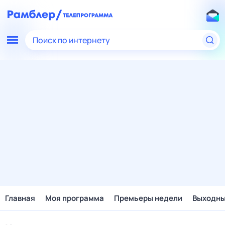
Поиск по интернету
Главная
Моя программа
Премьеры недели
Выходн