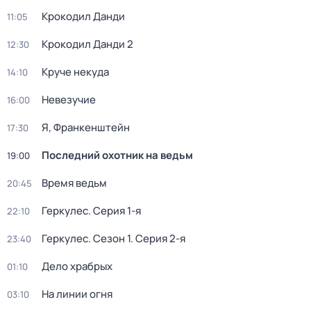
Крокодил Данди
11:05
Крокодил Данди 2
12:30
Круче некуда
14:10
Невезучие
16:00
Я, Франкенштейн
17:30
Последний охотник на ведьм
19:00
Время ведьм
20:45
Геркулес
. Серия 1-я
22:10
Геркулес
. Сезон 1
. Серия 2-я
23:40
Дело храбрых
01:10
На линии огня
03:10