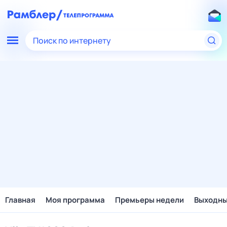
Поиск по интернету
Главная
Моя программа
Премьеры недели
Выходн