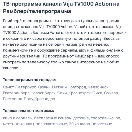
ТВ-программа канала Viju TV1000 Action на
Рамблер/телепрограмма
Рамблер/телепрограмма — это всегда актуальная программа
передач на канале Viju TV1000 Action. Узнайте, что покажет Viju
TV1000 Action в Великом Устюге, отметьте интересные передачи
и сохраните их свою персональную телепрограмму. Здесь вы
найдете расписание на сегодня, на завтра и на неделю.
Комментируйте и обсуждайте сериалы, шоу и фильмы онлайн с
другими зрителями. ТВ программа от Рамблера — ваш способ
смотреть по телевизору только самое интересное на любых
каналах.
Телепрограмма по городам:
Санкт-Петербург
Казань
Нижний Новгород
Челябинск
Екатеринбург
Новосибирск
Сочи
Красноярск
Омск
Самара
Ростов-на-Дону
Краснодар
Телеканалы по тематикам:
кино и сериалы
бесплатные каналы
детские
спортивные
hd
местные каналы
познавательные
20 каналов
новостные