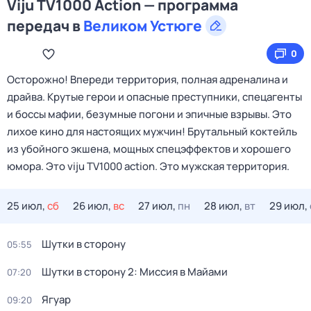
Viju TV1000 Action — программа
передач в
Великом Устюге
0
Осторожно! Впереди территория, полная адреналина и
драйва. Крутые герои и опасные преступники, спецагенты
и боссы мафии, безумные погони и эпичные взрывы. Это
лихое кино для настоящих мужчин! Брутальный коктейль
из убойного экшена, мощных спецэффектов и хорошего
юмора. Это viju TV1000 action. Это мужская территория.
25 июл,
сб
26 июл,
вс
27 июл,
пн
28 июл,
вт
29 июл,
Шутки в сторону
05:55
Шутки в сторону 2: Миссия в Майами
07:20
Ягуар
09:20