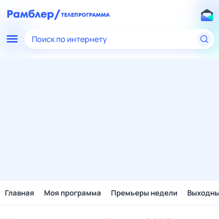
Поиск по интернету
Главная
Моя программа
Премьеры недели
Выходн