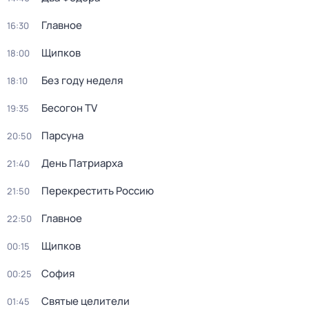
Главное
16:30
Щипков
18:00
Без году неделя
18:10
Бесогон TV
19:35
Парсуна
20:50
День Патриарха
21:40
Перекреcтить Росcию
21:50
Главное
22:50
Щипков
00:15
София
00:25
Святые целители
01:45