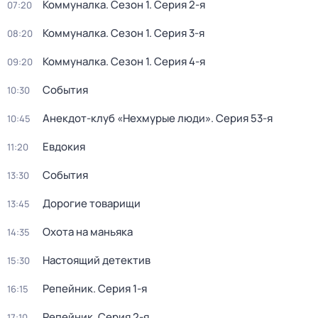
Коммуналка
. Сезон 1
. Серия 2-я
07:20
Коммуналка
. Сезон 1
. Серия 3-я
08:20
Коммуналка
. Сезон 1
. Серия 4-я
09:20
События
10:30
Анекдот-клуб «Нехмурые люди»
. Серия 53-я
10:45
Евдокия
11:20
События
13:30
Дорогие товарищи
13:45
Охота на маньяка
14:35
Настоящий детектив
15:30
Репейник
. Серия 1-я
16:15
Репейник
. Серия 2-я
17:10