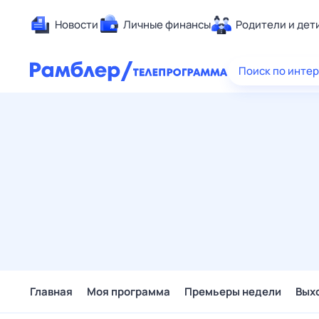
Новости
Личные финансы
Родители и дет
Здоровье
Поиск по инте
Развлечен
Дом и уют
Спорт
Карьера
Авто
Технологи
Жизненные
Сберегаем
Гороскопы
Главная
Моя программа
Премьеры недели
Вых