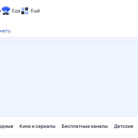
и
Еда
Ещё
Почта
рнету
ия и отдых
Поиск
Погода
ТВ-программа
и и тренды
 ситуации
 вместе
Помощь
одные
Кино и сериалы
Бесплатные каналы
Детские