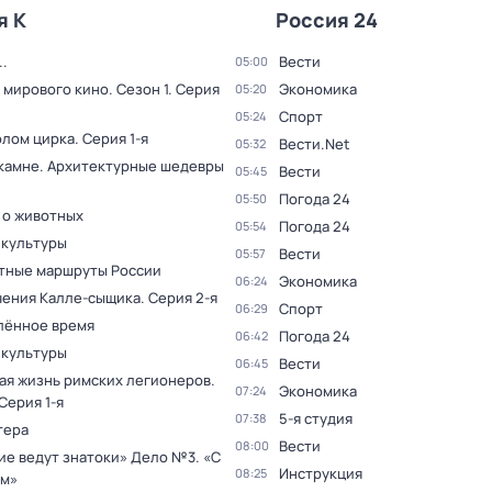
я К
Россия 24
.
Вести
05:00
 мирового кино
. Сезон 1
. Серия
Экономика
05:20
Спорт
05:24
олом цирка
. Серия 1-я
Вести.Net
05:32
 камне. Архитектурные шедевры
Вести
05:45
Погода 24
05:50
 о животных
Погода 24
05:54
 культуры
Вести
05:57
тные маршруты России
Экономика
06:24
ения Калле-сыщика
. Серия 2-я
Спорт
06:29
лённое время
Погода 24
06:42
 культуры
Вести
06:45
ая жизнь римских легионеров
.
Экономика
07:24
 Серия 1-я
5-я студия
07:38
тера
Вести
08:00
ие ведут знатоки» Дело №3. «С
Инструкция
08:25
м»