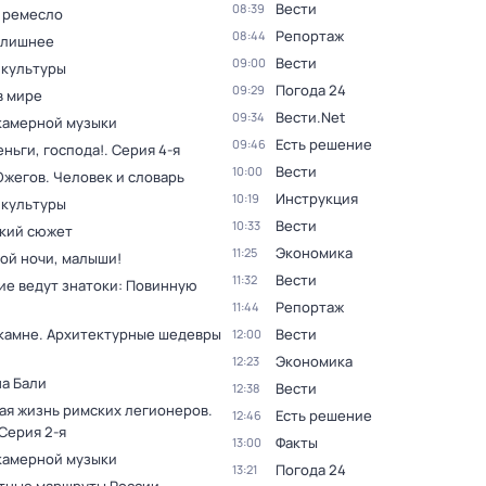
Вести
08:39
 ремесло
Репортаж
08:44
 лишнее
Вести
09:00
 культуры
Погода 24
09:29
в мире
Вести.Net
09:34
камерной музыки
Есть решение
09:46
ньги, господа!
. Серия 4-я
Вести
10:00
Ожегов. Человек и словарь
Инструкция
10:19
 культуры
Вести
10:33
кий сюжет
Экономика
11:25
ой ночи, малыши!
Вести
11:32
ие ведут знатоки: Повинную
Репортаж
11:44
 камне. Архитектурные шедевры
Вести
12:00
Экономика
12:23
на Бали
Вести
12:38
ая жизнь римских легионеров
.
Есть решение
12:46
 Серия 2-я
Факты
13:00
камерной музыки
Погода 24
13:21