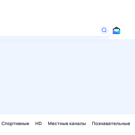
Спортивные
HD
Местные каналы
Познавательные