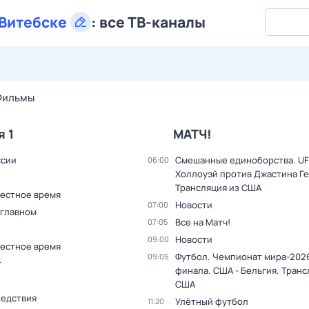
Витебске
:
все ТВ-каналы
27 июл,
пн
28 июл,
вт
29 июл,
ср
30 июл,
чт
31 июл,
Фильмы
я 1
МАТЧ!
ссии
Смешанные единоборства. UF
06:00
Холлоуэй против Джастина Г
Трансляция из США
Местное время
Новости
07:00
 главном
Все на Матч!
07:05
Новости
09:00
Местное время
Футбол. Чемпионат мира-2026
09:05
т
финала. США - Бельгия. Транс
США
ледствия
Улётный футбол
11:20