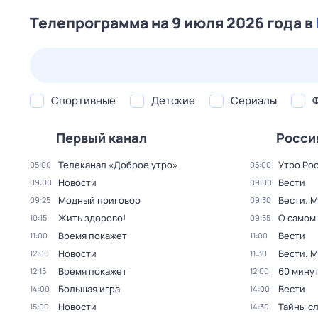
Телепрограмма на 9 июля 2026 года в
23 июл,
чт
24 июл,
пт
25 июл,
сб
26 июл,
вс
Спортивные
Детские
Сериалы
Первый канал
Росси
Телеканал «Доброе утро»
Утро Ро
05:00
05:00
Новости
Вести
09:00
09:00
Модный приговор
Вести. 
09:25
09:30
Жить здорово!
О самом
10:15
09:55
Время покажет
Вести
11:00
11:00
Новости
Вести. 
12:00
11:30
Время покажет
60 мину
12:15
12:00
Большая игра
Вести
14:00
14:00
Новости
Тайны с
15:00
14:30