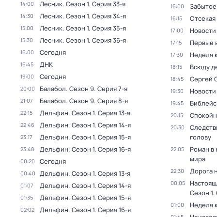
Лесник
. Сезон 1
. Серия 33-я
14:00
Забытое
16:00
Лесник
. Сезон 1
. Серия 34-я
14:30
Отсекая
16:15
Лесник
. Сезон 1
. Серия 35-я
15:00
Новости
17:00
Лесник
. Сезон 1
. Серия 36-я
15:30
Первые 
17:15
Сегодня
16:00
Неделя 
17:30
ДНК
16:45
Всюду де
18:15
Сегодня
19:00
Сергей 
18:45
Балабол
. Сезон 9
. Серия 7-я
20:00
Новости
19:30
Балабол
. Сезон 9
. Серия 8-я
21:07
Библейс
19:45
Дельфин
. Сезон 1
. Серия 13-я
22:15
Спокойн
20:15
Дельфин
. Сезон 1
. Серия 14-я
22:46
Следств
20:30
Дельфин
. Сезон 1
. Серия 15-я
голову
23:17
Дельфин
. Сезон 1
. Серия 16-я
Роман в
23:48
22:05
мира
Сегодня
00:20
Дорога 
22:30
Дельфин
. Сезон 1
. Серия 13-я
00:40
Настоящ
00:05
Дельфин
. Сезон 1
. Серия 14-я
01:07
Сезон 1
.
Дельфин
. Сезон 1
. Серия 15-я
01:35
Неделя 
01:00
Дельфин
. Сезон 1
. Серия 16-я
02:02
01:45