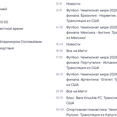
Новости
12:10
емей
Футбол. Чемпионат мира-2026
12:15
т
финала. Бразилия - Норвегия.
Трансляция из США
20:00
Футбол. Чемпионат мира-2026
14:30
Местное время
финала. Мексика - Англия. Тр
из Мексики
 Владимиром Соловьёвым
Новости
16:45
ледствия
Все на Матч!
16:50
Футбол. Чемпионат мира-2026
17:55
финала. Португалия - Испания
Трансляция из США
Футбол. Чемпионат мира-2026
20:10
финала. Аргентина - Египет. 
из США
Все на Матч!
22:30
Бокс. Bare Knuckle FC. Трансл
02:10
США
Спортивная гимнастика. Чем
04:00
России. Трансляция из Калуги