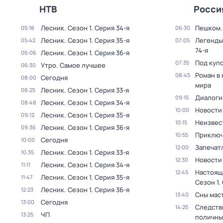
НТВ
Росси
Лесник
. Сезон 1
. Серия 34-я
Пешком..
05:18
06:30
Лесник
. Сезон 1
. Серия 35-я
Легенды
05:42
07:05
74-я
Лесник
. Сезон 1
. Серия 36-я
06:06
Под куп
07:35
Утро. Самое лучшее
06:30
Роман в
08:45
Сегодня
08:00
мира
Лесник
. Сезон 1
. Серия 33-я
08:25
Диалоги
09:15
Лесник
. Сезон 1
. Серия 34-я
08:48
Новости
10:00
Лесник
. Сезон 1
. Серия 35-я
09:12
Неизвес
10:15
Лесник
. Сезон 1
. Серия 36-я
09:36
Приключ
10:55
Сегодня
10:00
Запечат
12:00
Лесник
. Сезон 1
. Серия 33-я
10:35
Новости
12:30
Лесник
. Сезон 1
. Серия 34-я
11:11
Настоящ
12:45
Лесник
. Сезон 1
. Серия 35-я
11:47
Сезон 1
.
Лесник
. Сезон 1
. Серия 36-я
12:23
Сны мас
13:40
Сегодня
13:00
Следств
14:25
ЧП
13:25
поличны