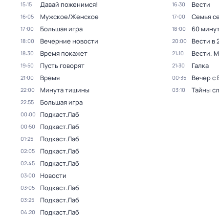
Давай поженимся!
Вести
15:15
16:30
Мужское/Женское
Семья с
16:05
17:00
Большая игра
60 мину
17:00
18:00
Вечерние новости
Вести в 
18:00
20:00
Время покажет
Вести. 
18:30
21:10
Пусть говорят
Галка
19:50
21:30
Время
Вечер с
21:00
00:35
Минута тишины
Тайны с
22:00
03:10
Большая игра
22:55
Подкаст.Лаб
00:00
Подкаст.Лаб
00:50
Подкаст.Лаб
01:25
Подкаст.Лаб
02:05
Подкаст.Лаб
02:45
Новости
03:00
Подкаст.Лаб
03:05
Подкаст.Лаб
03:25
Подкаст.Лаб
04:20