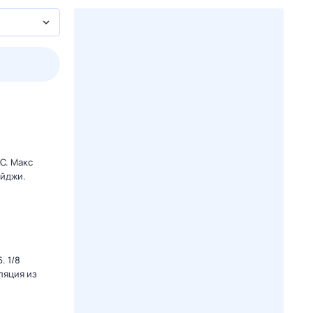
пт
1 авг,
сб
2 авг,
вс
3 авг,
пн
4 авг,
вт
Вчера
Сегод
C. Макс
ейджи.
. 1/8
ляция из