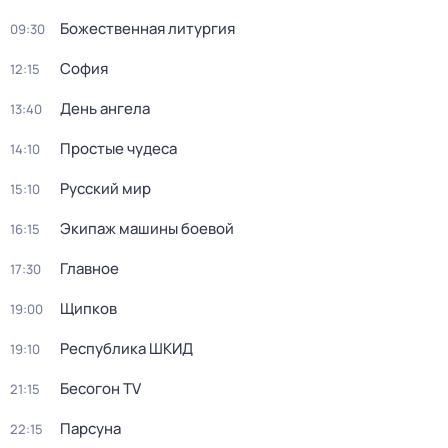
Божественная литургия
09:30
София
12:15
День ангела
13:40
Простые чудеca
14:10
Русский мир
15:10
Экипаж машины боевой
16:15
Главное
17:30
Щипков
19:00
Республика ШКИД
19:10
Бесогон TV
21:15
Парсуна
22:15