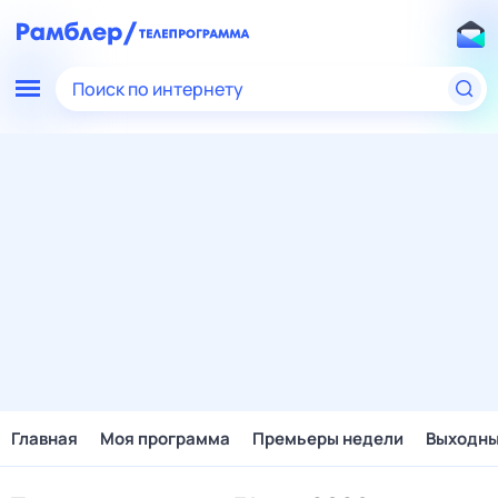
Поиск по интернету
Главная
Моя программа
Премьеры недели
Выходн