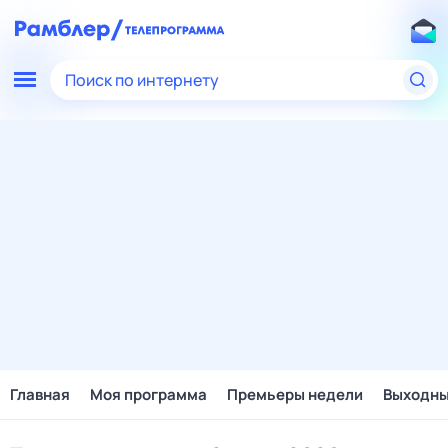
Поиск по интернету
Главная
Моя программа
Премьеры недели
Выходн