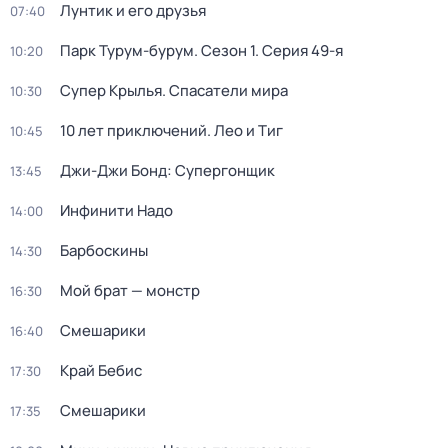
Лунтик и его друзья
07:40
Парк Турум-бурум
. Сезон 1
. Серия 49-я
10:20
Супер Крылья. Спасатели мира
10:30
10 лет приключений. Лео и Тиг
10:45
Джи-Джи Бонд: Супергонщик
13:45
Инфинити Надо
14:00
Барбоскины
14:30
Мой брат — монстр
16:30
Смешарики
16:40
Край Бебис
17:30
Смешарики
17:35