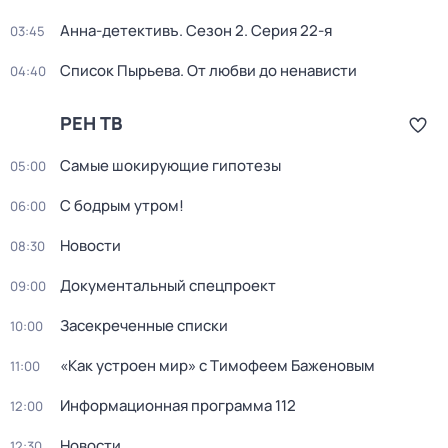
Анна-детективъ
. Сезон 2
. Серия 22-я
03:45
Список Пырьева. От любви до ненависти
04:40
РЕН ТВ
Самые шoкиpующие гипотезы
05:00
С бодрым утром!
06:00
Новости
08:30
Документальный спецпроект
09:00
Зacекрeченные cписки
10:00
«Как устроен мир» с Тимофеем Баженовым
11:00
Информационная программа 112
12:00
Новости
12:30