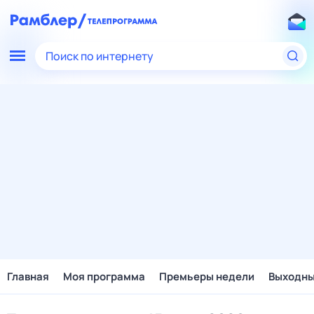
Поиск по интернету
Главная
Моя программа
Премьеры недели
Выходн