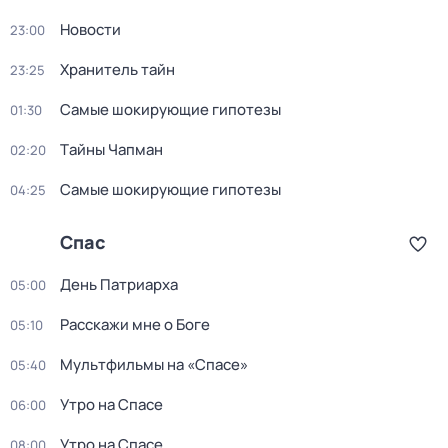
Новости
23:00
Хранитель тайн
23:25
Самые шoкиpующие гипотезы
01:30
Тaйны Чапман
02:20
Самые шoкиpующие гипотезы
04:25
Спас
Дeнь Патриаpха
05:00
Расскажи мне о Боге
05:10
Мультфильмы на «Спасе»
05:40
Утро на Спасе
06:00
Утро на Спасе
08:00