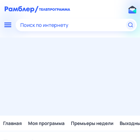
Поиск по интернету
Главная
Моя программа
Премьеры недели
Выходн