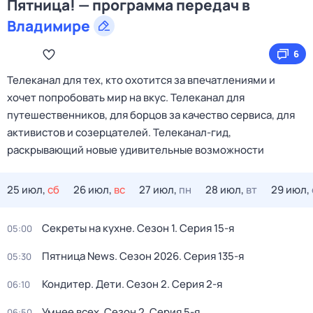
Пятница! — программа передач в
Владимире
6
Телеканал для тех, кто охотится за впечатлениями и
хочет попробовать мир на вкус. Телеканал для
путешественников, для борцов за качество сервиса, для
активистов и созерцателей. Телеканал-гид,
раскрывающий новые удивительные возможности
25 июл,
сб
26 июл,
вс
27 июл,
пн
28 июл,
вт
29 июл,
Секреты на кухне
. Сезон 1
. Серия 15-я
05:00
Пятница News
. Сезон 2026
. Серия 135-я
05:30
Кондитер. Дети
. Сезон 2
. Серия 2-я
06:10
Умнее всех
. Сезон 2
. Серия 5-я
06:50