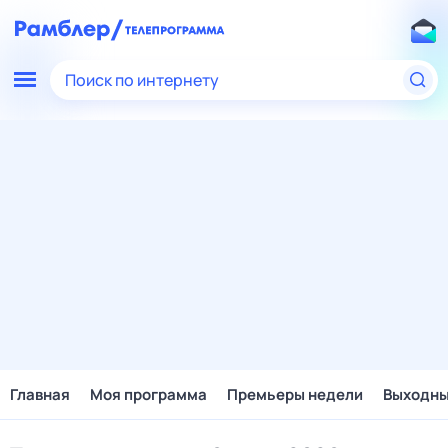
Поиск по интернету
Главная
Моя программа
Премьеры недели
Выходн