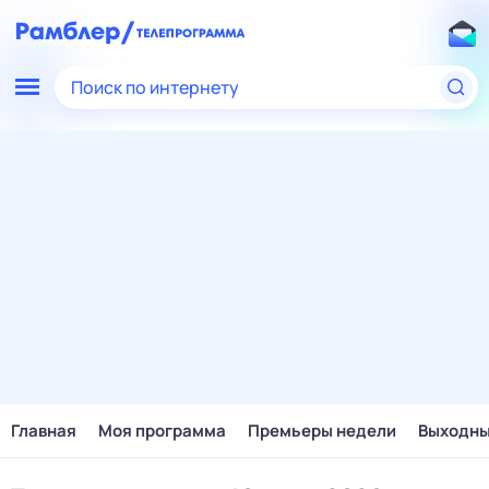
Поиск по интернету
Главная
Моя программа
Премьеры недели
Выходн