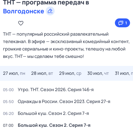
ТНТ — программа передач в
Волгодонске
1
ТНТ — популярный российский развлекательный
телеканал. В эфире — эксклюзивный комедийный контент,
громкие сериальные и кино‑проекты, телешоу на любой
вкус. ТНТ— мы сделаем тебе смешно!
27 июл,
пн
28 июл,
вт
29 июл,
ср
30 июл,
чт
31 июл,
Утро. ТНТ
. Сезон 2026
. Серия 146-я
05:00
Однажды в России
. Сезон 2023
. Серия 27-я
05:50
Большой куш
. Сезон 2
. Серия 7-я
06:20
Большой куш
. Сезон 2
. Серия 7-я
07:00