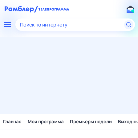
Поиск по интернету
Главная
Моя программа
Премьеры недели
Выходн