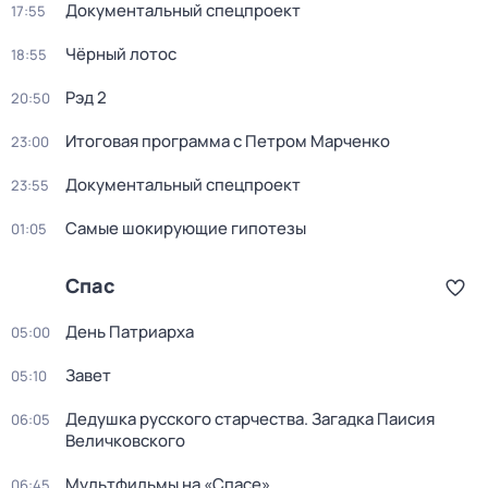
Докyментальный cпецпроект
17:55
Чёрный лотос
18:55
Рэд 2
20:50
Итоговая программа с Петром Марченко
23:00
Докyментальный cпецпроект
23:55
Самые шoкиpующие гипотезы
01:05
Спас
День Патриарха
05:00
Завет
05:10
Дедушкa русского старчества. Загадка Паиcия
06:05
Величковского
Мультфильмы на «Спасе»
06:45