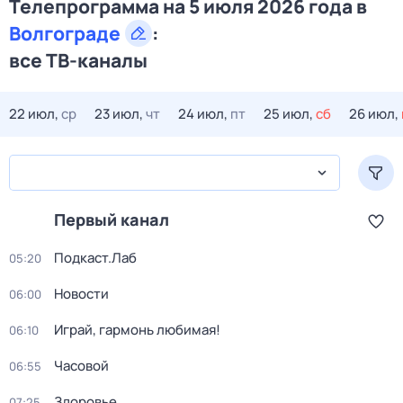
Телепрограмма на 5 июля 2026 года в
Волгограде
:
все ТВ-каналы
22 июл,
ср
23 июл,
чт
24 июл,
пт
25 июл,
сб
26 июл,
Первый канал
Подкаст.Лаб
05:20
Новости
06:00
Играй, гармонь любимая!
06:10
Часовой
06:55
Здоровье
07:25