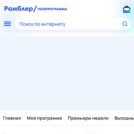
Поиск по интернету
Главная
Моя программа
Премьеры недели
Выходн