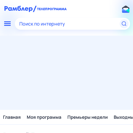
Поиск по интернету
Главная
Моя программа
Премьеры недели
Выходн