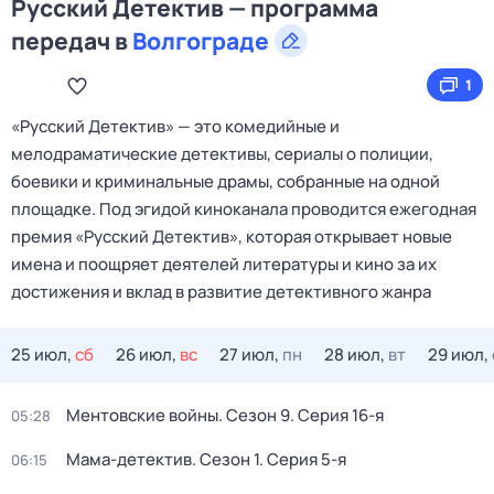
Русский Детектив — программа
передач в
Волгограде
1
«Русский Детектив» — это комедийные и
мелодраматические детективы, сериалы о полиции,
боевики и криминальные драмы, собранные на одной
площадке. Под эгидой киноканала проводится ежегодная
премия «Русский Детектив», которая открывает новые
имена и поощряет деятелей литературы и кино за их
достижения и вклад в развитие детективного жанра
25 июл,
сб
26 июл,
вс
27 июл,
пн
28 июл,
вт
29 июл,
Ментовские войны
. Сезон 9
. Серия 16-я
05:28
Мама-детектив
. Сезон 1
. Серия 5-я
06:15