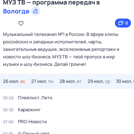
МУЗ ТВ — программа передач в
Вологде
0
Музыкальный телеканал №1 в России. В эфире клипы
российских и западных исполнителей, чарты,
зажигательные ведущие, эксклюзивные репортажи и
новости шоу-бизнеса. МУЗ ТВ — твой пропуск в мир
музыки и шоу-бизнеса. Делай громче!
26 июл,
вс
27 июл,
пн
28 июл,
вт
29 июл,
ср
30 июл,
Плейлист. Лето
05:00
Kаpаокинг
05:30
PRO-Новости
07:00
У-Дачный чарт
07:30