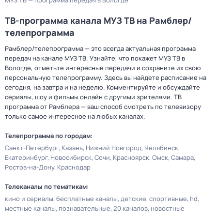
МУЗ ТВ — программа передач в Вологде
ТВ-программа канала МУЗ ТВ на Рамблер/
телепрограмма
Рамблер/телепрограмма — это всегда актуальная программа
передач на канале МУЗ ТВ. Узнайте, что покажет МУЗ ТВ в
Вологде, отметьте интересные передачи и сохраните их свою
персональную телепрограмму. Здесь вы найдете расписание на
сегодня, на завтра и на неделю. Комментируйте и обсуждайте
сериалы, шоу и фильмы онлайн с другими зрителями. ТВ
программа от Рамблера — ваш способ смотреть по телевизору
только самое интересное на любых каналах.
Телепрограмма по городам:
Санкт-Петербург
Казань
Нижний Новгород
Челябинск
Екатеринбург
Новосибирск
Сочи
Красноярск
Омск
Самара
Ростов-на-Дону
Краснодар
Телеканалы по тематикам:
кино и сериалы
бесплатные каналы
детские
спортивные
hd
местные каналы
познавательные
20 каналов
новостные