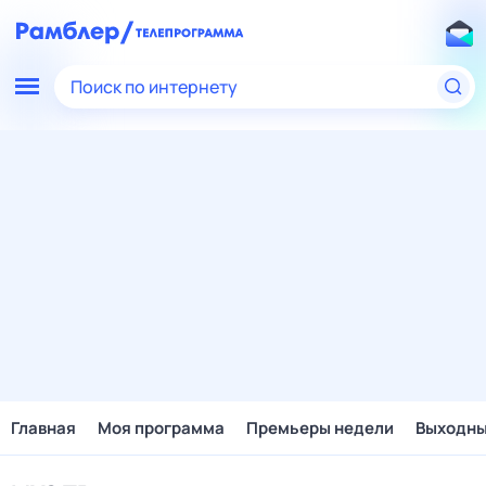
Поиск по интернету
Главная
Моя программа
Премьеры недели
Выходн