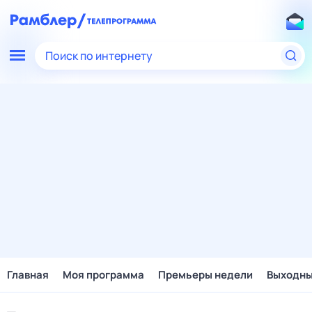
Поиск по интернету
Главная
Моя программа
Премьеры недели
Выходн