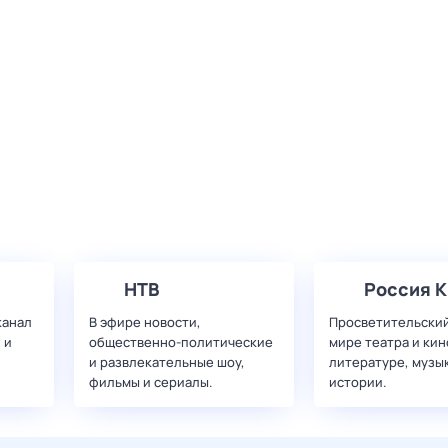
НТВ
Россия К
канал
В эфире новости,
Просветительский
 и
общественно-политические
мире театра и кин
и развлекательные шоу,
литературе, музы
фильмы и сериалы.
истории.