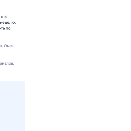
тьте
 неделю.
еть по
ск
Омск
каналов