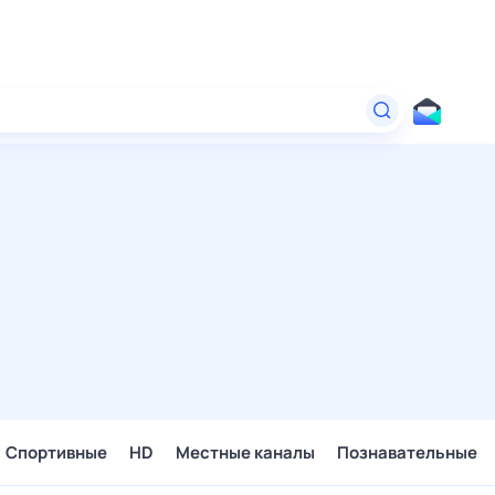
Спортивные
HD
Местные каналы
Познавательные