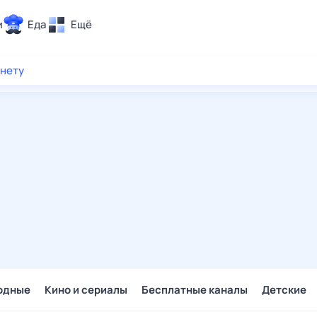
и
Еда
Ещё
Почта
рнету
ия и отдых
Поиск
Погода
ТВ-программа
и и тренды
 ситуации
 вместе
Помощь
одные
Кино и сериалы
Бесплатные каналы
Детские