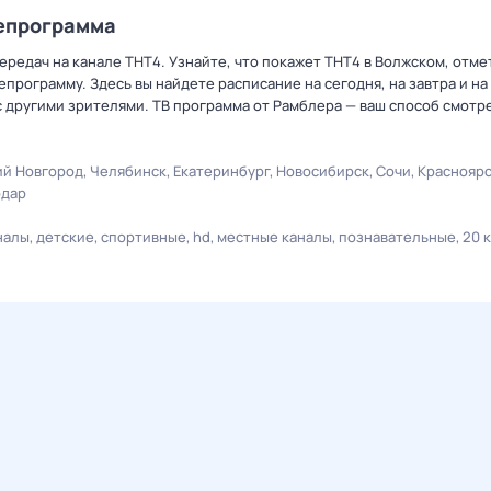
лепрограмма
редач на канале ТНТ4. Узнайте, что покажет ТНТ4 в Волжском, отме
рограмму. Здесь вы найдете расписание на сегодня, на завтра и на
 другими зрителями. ТВ программа от Рамблера — ваш способ смотр
й Новгород
Челябинск
Екатеринбург
Новосибирск
Сочи
Краснояр
одар
налы
детские
спортивные
hd
местные каналы
познавательные
20 