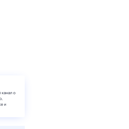
 канал о
о,
ке и