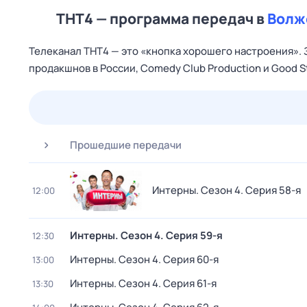
ТНТ4 — программа передач в
Волж
Телеканал ТНТ4 — это «кнопка хорошего настроения». 
продакшнов в России, Comedy Club Production и Good S
26 июл,
вс
27 июл,
пн
28 июл,
вт
29 июл,
ср
Прошедшие передачи
Интерны
. Сезон 4
. Серия 58-я
12:00
Интерны
. Сезон 4
. Серия 59-я
12:30
Интерны
. Сезон 4
. Серия 60-я
13:00
Интерны
. Сезон 4
. Серия 61-я
13:30