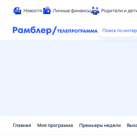
Новости
Личные финансы
Родители и дет
Здоровье
Поиск по инте
Развлечен
Дом и уют
Спорт
Карьера
Авто
Технологи
Жизненные
Сберегаем
Гороскопы
Главная
Моя программа
Премьеры недели
Вых