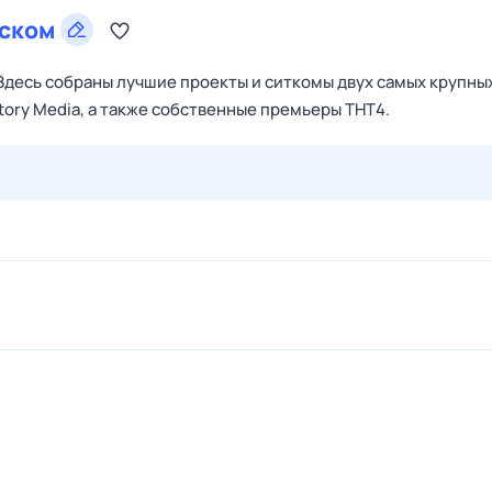
ском
Здесь собраны лучшие проекты и ситкомы двух самых крупны
tory Media, а также собственные премьеры ТНТ4.
30 июл,
чт
31 июл,
пт
1 авг,
сб
2 авг,
вс
3 авг,
пн
4 а