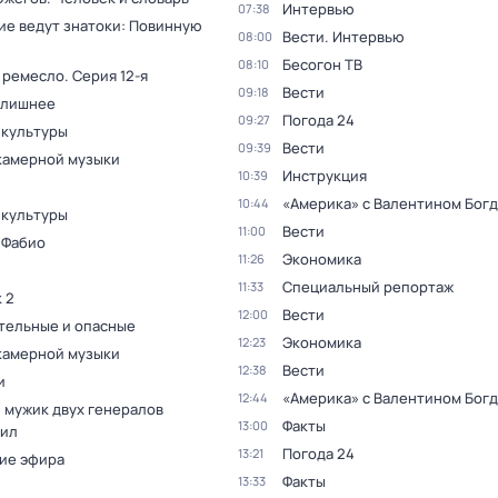
Интервью
07:38
ие ведут знатоки: Повинную
Вести. Интервью
08:00
Бесогон ТВ
08:10
 ремесло
. Серия 12-я
Вести
09:18
 лишнее
Погода 24
09:27
 культуры
Вести
09:39
камерной музыки
Инструкция
10:39
«Америка» с Валентином Бог
10:44
 культуры
Вести
11:00
 Фабио
Экономика
11:26
Специальный репортаж
11:33
 2
Вести
12:00
тельные и опасные
Экономика
12:23
камерной музыки
Вести
12:38
и
«Америка» с Валентином Бог
12:44
 мужик двух генералов
Факты
13:00
ил
Погода 24
13:21
ие эфира
Факты
13:33