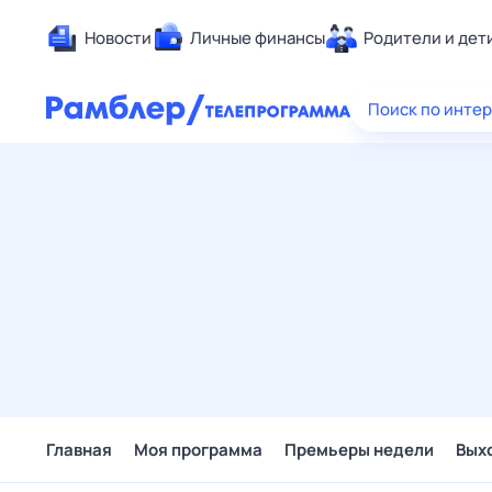
Новости
Личные финансы
Родители и дет
Здоровье
Поиск по инте
Развлечен
Дом и уют
Спорт
Карьера
Авто
Технологи
Жизненные
Сберегаем
Гороскопы
Главная
Моя программа
Премьеры недели
Вых