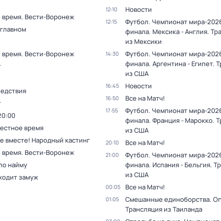
Новости
12:10
 время. Вести-Воронеж
Футбол. Чемпионат мира-2026
12:15
 главном
финала. Мексика - Англия. Тр
из Мексики
 время. Вести-Воронеж
Футбол. Чемпионат мира-2026
14:30
финала. Аргентина - Египет. 
т
из США
Новости
16:45
ледствия
Все на Матч!
16:50
т
Футбол. Чемпионат мира-2026
17:55
20:00
финала. Франция - Марокко. 
Местное время
из США
се вместе! Народный кастинг
Все на Матч!
20:10
 время. Вести-Воронеж
Футбол. Чемпионат мира-2026
21:00
по найму
финала. Испания - Бельгия. Т
из США
ходит замуж
Все на Матч!
00:05
Смешанные единоборства. On
01:05
Трансляция из Таиланда