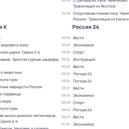
Стрельба из лука. Чемпионат
03:00
Трансляция из Якутска
Спортивная гимнастика. Чем
04:00
России. Трансляция из Калуги
я К
Россия 24
.
Вести
05:00
 мирового кино
Экономика
05:20
олом цирка
. Серия 2-я
Спорт
05:24
 камне. Архитектурные шедевры
Инструкция
05:32
Вести
05:45
 о животных
Погода 24
05:50
 культуры
Погода 24
05:54
тные маршруты России
Вести
05:57
и сорванца
Экономика
06:24
в мире
Спорт
06:29
 культуры
Погода 24
06:42
ая жизнь римских легионеров
.
Вести
06:45
 Серия 2-я
Экономика
07:24
Ожегов. Человек и словарь