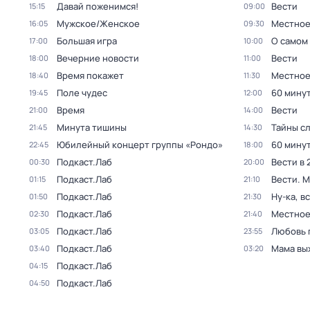
Давай поженимся!
Вести
15:15
09:00
Мужское/Женское
Местное
16:05
09:30
Большая игра
О самом
17:00
10:00
Вечерние новости
Вести
18:00
11:00
Время покажет
Местное
18:40
11:30
Поле чудес
60 мину
19:45
12:00
Время
Вести
21:00
14:00
Минута тишины
Тайны с
21:45
14:30
Юбилейный концерт группы «Рондо»
60 мину
22:45
18:00
Подкаст.Лаб
Вести в 
00:30
20:00
Подкаст.Лаб
Вести. 
01:15
21:10
Подкаст.Лаб
Ну-ка, в
01:50
21:30
Подкаст.Лаб
Местное
02:30
21:40
Подкаст.Лаб
Любовь 
03:05
23:55
Подкаст.Лаб
Мама вы
03:40
03:20
Подкаст.Лаб
04:15
Подкаст.Лаб
04:50