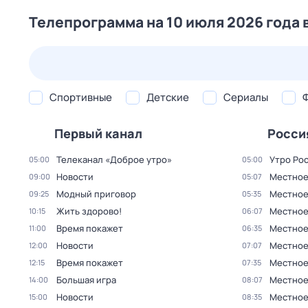
Телепрограмма на 10 июля 2026 года 
25 июл,
сб
26 июл,
вс
27 июл,
пн
28 июл,
вт
Спортивные
Детские
Сериалы
Первый канал
Росси
Телеканал «Доброе утро»
Утро Ро
05:00
05:00
Новости
Местное
09:00
05:07
Модный приговор
Местное
09:25
05:35
Жить здорово!
Местное
10:15
06:07
Время покажет
Местное
11:00
06:35
Новости
Местное
12:00
07:07
Время покажет
Местное
12:15
07:35
Большая игра
Местное
14:00
08:07
Новости
Местное
15:00
08:35