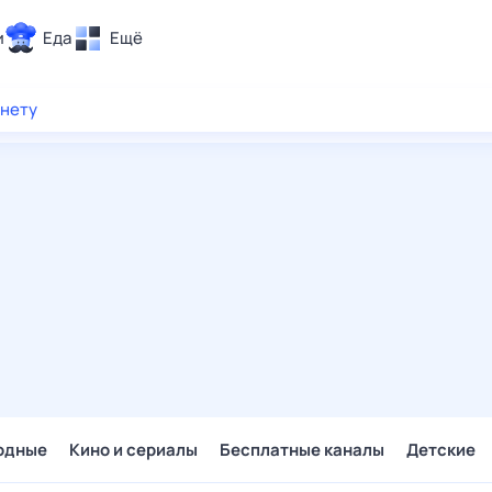
и
Еда
Ещё
Почта
рнету
ия и отдых
Поиск
Погода
ТВ-программа
и и тренды
 ситуации
 вместе
Помощь
одные
Кино и сериалы
Бесплатные каналы
Детские