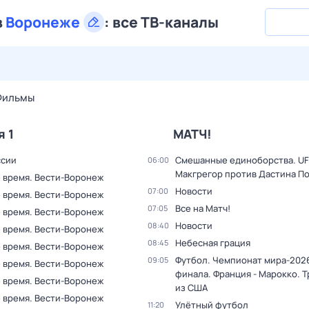
в
Воронеже
:
все ТВ-каналы
29 июл,
ср
30 июл,
чт
31 июл,
пт
1 авг,
сб
2 авг,
вс
Фильмы
я 1
МАТЧ!
ссии
Смешанные единоборства. UF
06:00
Макгрегор против Дастина П
 время. Вести-Воронеж
Новости
07:00
 время. Вести-Воронеж
Все на Матч!
07:05
 время. Вести-Воронеж
Новости
08:40
 время. Вести-Воронеж
Небесная грация
08:45
 время. Вести-Воронеж
Футбол. Чемпионат мира-2026
09:05
 время. Вести-Воронеж
финала. Франция - Марокко. 
 время. Вести-Воронеж
из США
 время. Вести-Воронеж
Улётный футбол
11:20