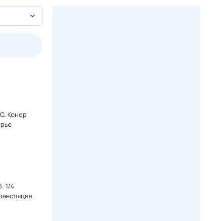
3 авг,
пн
4 авг,
вт
5 авг,
ср
6 авг,
чт
Вчера
Сегодня
C. Конор
орье
. 1/4
Трансляция