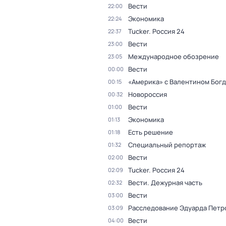
Вести
22:00
Экономика
22:24
Tucker. Россия 24
22:37
Вести
23:00
Международное обозрение
23:05
Вести
00:00
«Америка» с Валентином Бог
00:15
Новороссия
00:32
Вести
01:00
Экономика
01:13
Есть решение
01:18
Специальный репортаж
01:32
Вести
02:00
Tucker. Россия 24
02:09
Вести. Дежурная часть
02:32
Вести
03:00
Расследование Эдуарда Петр
03:09
Вести
04:00