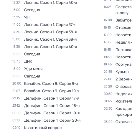
Лесник
. Сезон 1
. Серия 40-я
12:23
Следств
14:25
Сегодня
13:00
голову
ЧП
13:25
Забытое
16:00
Лесник
. Сезон 1
. Серия 37-я
14:00
Отсекая
16:15
Лесник
. Сезон 1
. Серия 38-я
14:30
Новости
17:00
Лесник
. Сезон 1
. Серия 39-я
15:00
Неделя 
17:15
Лесник
. Сезон 1
. Серия 40-я
15:30
Полтава
18:15
Сегодня
16:00
Новости
19:30
ДНК
16:45
Фортуна
19:45
Жди меня
18:00
Курьер
20:35
Сегодня
19:00
2 Верник
22:00
Балабол
. Сезон 9
. Серия 9-я
20:00
Очарова
23:20
Балабол
. Сезон 9
. Серия 10-я
21:07
Неделя 
00:50
Дельфин
. Сезон 1
. Серия 17-я
22:15
Искател
01:45
Дельфин
. Сезон 1
. Серия 18-я
23:12
Как один
02:30
Дельфин
. Сезон 1
. Серия 19-я
00:10
прокорм
Дельфин
. Сезон 1
. Серия 20-я
01:10
Окончан
03:00
Квартирный вопрос
02:10