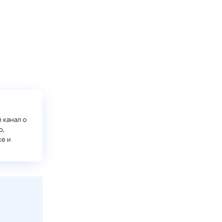
 канал о
о,
ке и