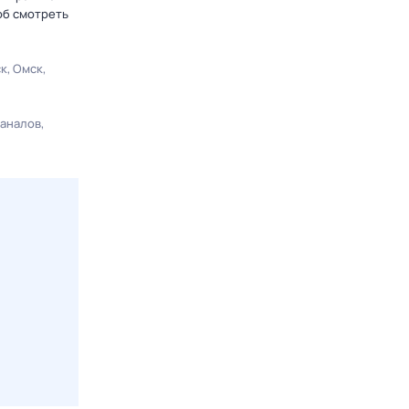
об смотреть
ск
Омск
каналов