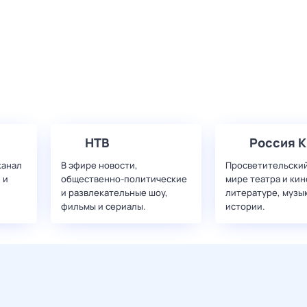
НТВ
Россия К
канал
В эфире новости,
Просветительский
 и
общественно-политические
мире театра и кин
и развлекательные шоу,
литературе, музы
фильмы и сериалы.
истории.