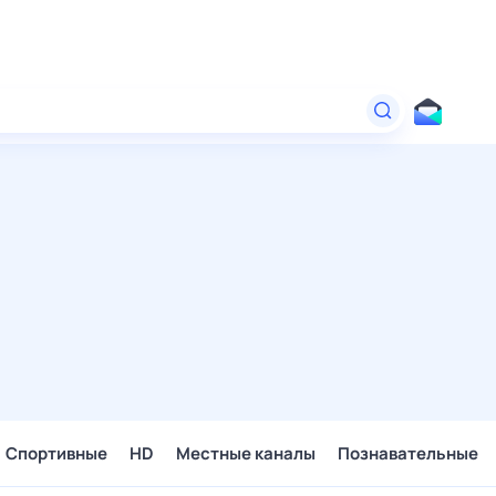
Спортивные
HD
Местные каналы
Познавательные