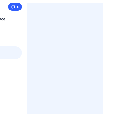
0
всё
пт
1 авг,
сб
2 авг,
вс
3 авг,
пн
4 авг,
вт
Вчера
Сегод