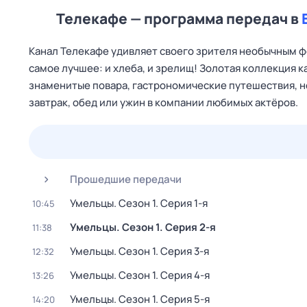
Телекафе — программа передач в
Канал Телекафе удивляет своего зрителя необычным ф
самое лучшее: и хлеба, и зрелищ! Золотая коллекция 
знаменитые повара, гастрономические путешествия, н
завтрак, обед или ужин в компании любимых актёров.
23 июл,
чт
24 июл,
пт
25 июл,
сб
26 июл,
вс
Прошедшие передачи
Умельцы
. Сезон 1
. Серия 1-я
10:45
Умельцы
. Сезон 1
. Серия 2-я
11:38
Умельцы
. Сезон 1
. Серия 3-я
12:32
Умельцы
. Сезон 1
. Серия 4-я
13:26
Умельцы
. Сезон 1
. Серия 5-я
14:20