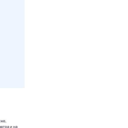
еже,
втра и на