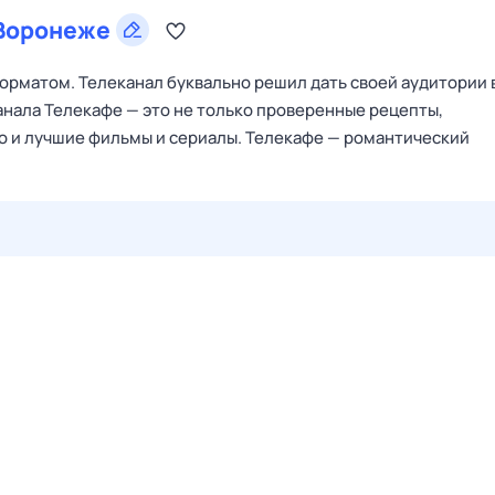
Воронеже
орматом. Телеканал буквально решил дать своей аудитории 
канала Телекафе — это не только проверенные рецепты,
о и лучшие фильмы и сериалы. Телекафе — романтический
27 июл,
пн
28 июл,
вт
29 июл,
ср
30 июл,
чт
31 июл,