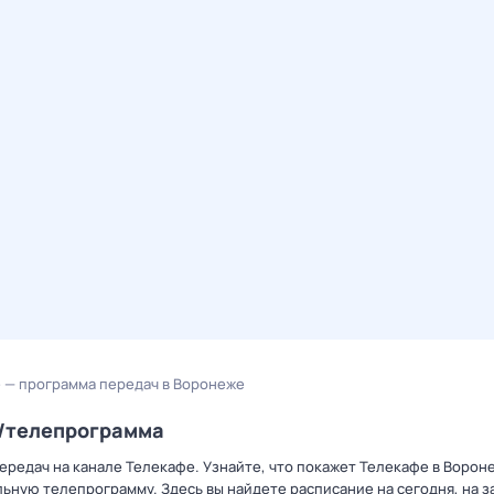
 — программа передач в Воронеже
р/телепрограмма
ередач на канале Телекафе. Узнайте, что покажет Телекафе в Ворон
ную телепрограмму. Здесь вы найдете расписание на сегодня, на за