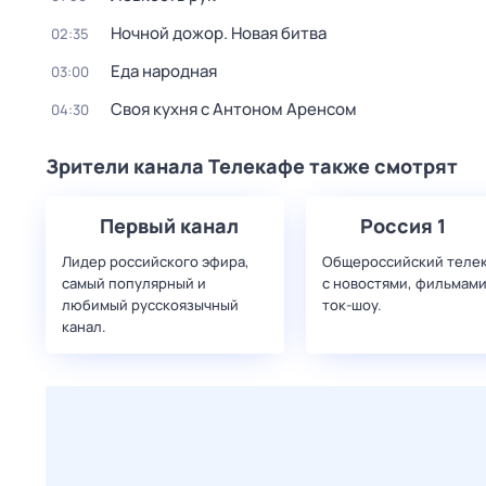
Ночной дожор. Новая битва
02:35
Еда народная
03:00
Своя кухня с Антоном Аренсом
04:30
Зрители канала Телекафе также смотрят
Первый канал
Россия 1
Лидер российского эфира,
Общероссийский теле
самый популярный и
с новостями, фильмами
любимый русскоязычный
ток-шоу.
канал.