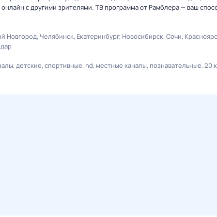
онлайн с другими зрителями. ТВ программа от Рамблера — ваш спос
й Новгород
Челябинск
Екатеринбург
Новосибирск
Сочи
Краснояр
одар
налы
детские
спортивные
hd
местные каналы
познавательные
20 