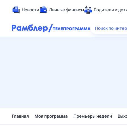
Новости
Личные финансы
Родители и дет
Здоровье
Поиск по инте
Развлечен
Дом и уют
Спорт
Карьера
Авто
Технологи
Жизненные
Сберегаем
Гороскопы
Главная
Моя программа
Премьеры недели
Вых