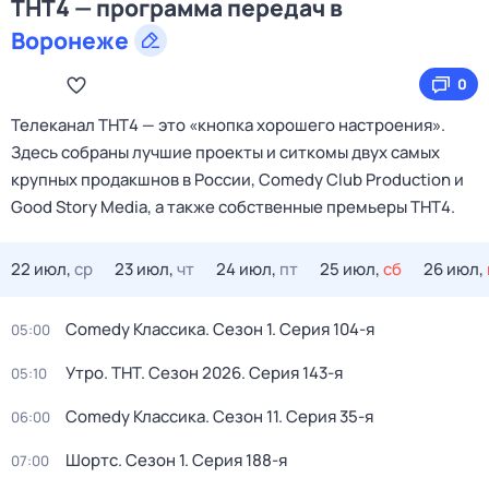
ТНТ4 — программа передач в
Воронеже
0
Телеканал ТНТ4 — это «кнопка хорошего настроения».
Здесь собраны лучшие проекты и ситкомы двух самых
крупных продакшнов в России, Comedy Club Production и
Good Story Media, а также собственные премьеры ТНТ4.
22 июл,
ср
23 июл,
чт
24 июл,
пт
25 июл,
сб
26 июл,
Comedy Классика
. Сезон 1
. Серия 104-я
05:00
Утро. ТНТ
. Сезон 2026
. Серия 143-я
05:10
Comedy Классика
. Сезон 11
. Серия 35-я
06:00
Шортс
. Сезон 1
. Серия 188-я
07:00