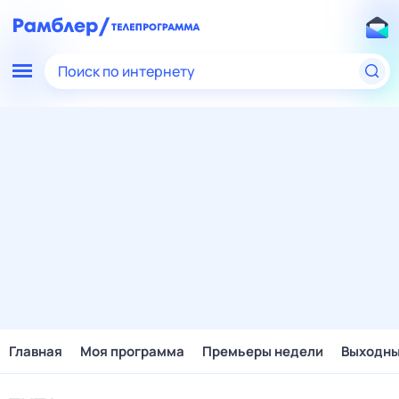
Поиск по интернету
Главная
Моя программа
Премьеры недели
Выходн