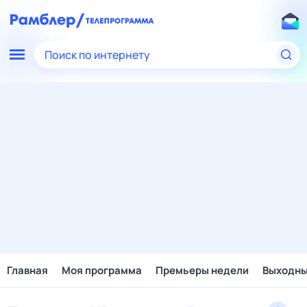
Поиск по интернету
Главная
Моя программа
Премьеры недели
Выходн