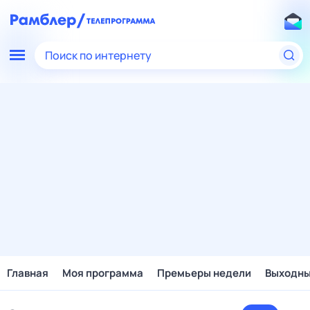
Поиск по интернету
Главная
Моя программа
Премьеры недели
Выходн