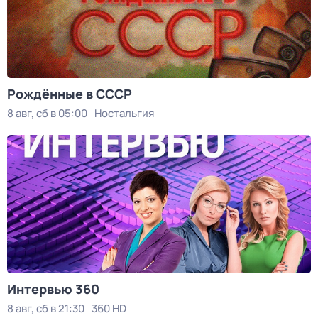
Рождённые в СССР
8 авг, сб в 05:00
Ностальгия
Интервью 360
8 авг, сб в 21:30
360 HD