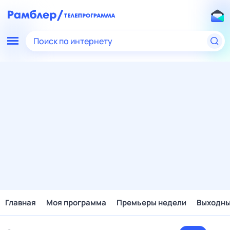
Поиск по интернету
Главная
Моя программа
Премьеры недели
Выходн