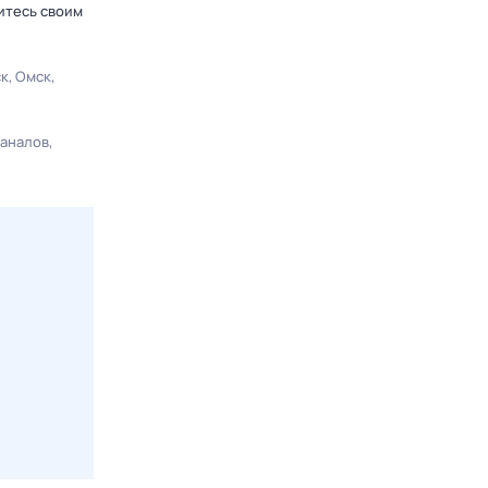
итесь своим
ск
Омск
каналов