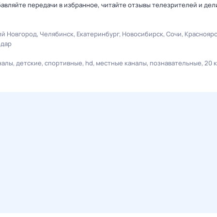
авляйте передачи в избранное, читайте отзывы телезрителей и дел
й Новгород
Челябинск
Екатеринбург
Новосибирск
Сочи
Краснояр
одар
налы
детские
спортивные
hd
местные каналы
познавательные
20 