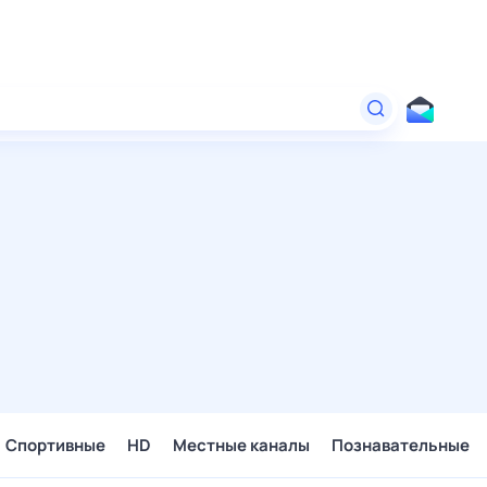
Спортивные
HD
Местные каналы
Познавательные