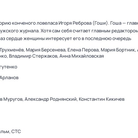
орию конченого ловеласа Игоря Реброва (Гоши). Гоша — гла
ужского журнала. Хотя сам себя считает главным редакторо
 раз сердце женщины интересует его в последнюю очередь
Трухменёв,
Мария Берсенева,
Елена Перова,
Мария Бортник,
нко,
Владимир Стержаков,
Анна Михайловская
гутенко
 Арланов
в Муругов,
Александр Роднянский,
Константин Кикичев
ильм,
СТС