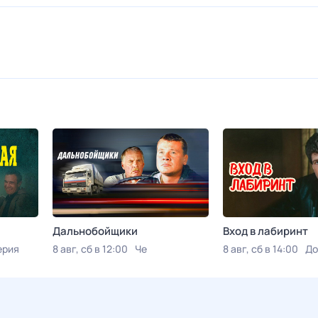
Дальнобойщики
Вход в лабиринт
ерия
8 авг, сб в 12:00
Че
8 авг, сб в 14:00
До