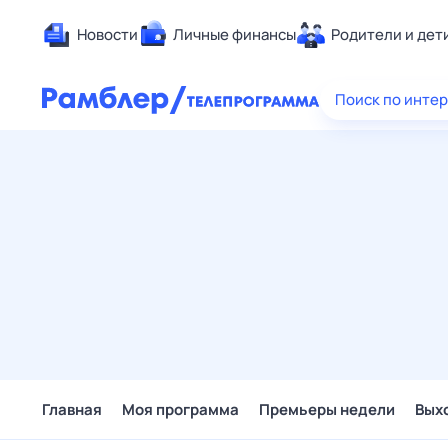
Новости
Личные финансы
Родители и дет
Здоровье
Поиск по инте
Развлечен
Дом и уют
Спорт
Карьера
Авто
Технологи
Жизненные
Сберегаем
Гороскопы
Главная
Моя программа
Премьеры недели
Вых