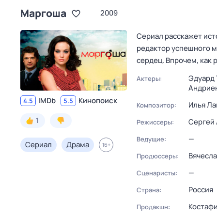
Маргоша
2009
Сериал расскажет ист
редактор успешного м
сердец. Впрочем, как
Эдуард 
Актеры:
Андрие
IMDb
Кинопоиск
4.5
5.5
Илья Ла
Композитор:
1
Сергей
Режиссеры:
—
Ведущие:
Сериал
Драма
16
+
Вячесла
Продюссеры:
—
Сценаристы:
Россия
Страна:
Костаф
Продакшн: