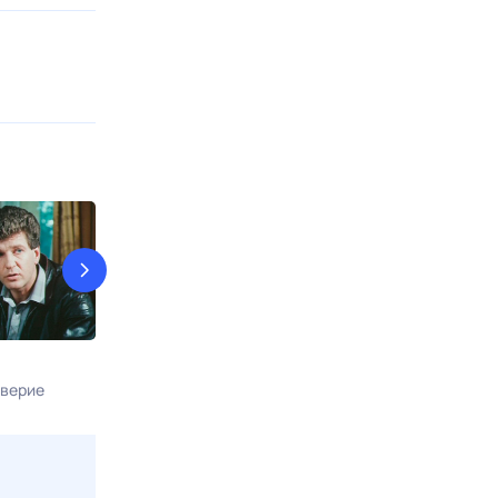
Интерны
Команда вос
верие
9 авг, вс в 11:00
ТНТ4
9 авг, вс в 14:3