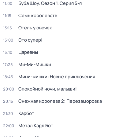
Буба Шоу
. Сезон 1
. Серия 5-я
11:00
Семь королевств
11:15
Отель у овечек
13:15
Это супер!
15:00
Царевны
15:10
Ми-Ми-Мишки
17:25
Мини-мишки: Новые приключения
18:45
Спокойной ночи, малыши!
20:00
Снежная королева 2: Перезаморозка
20:15
Карбот
21:30
Метал Кард Бот
22:00