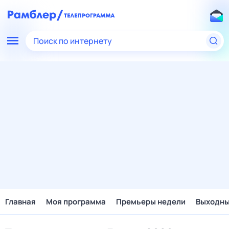
Поиск по интернету
Главная
Моя программа
Премьеры недели
Выходн