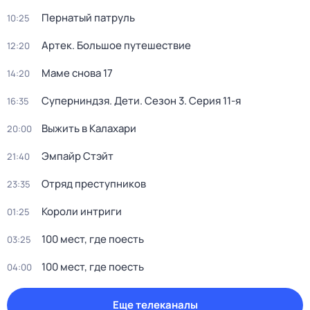
Пернатый патруль
10:25
Артек. Большое путешествие
12:20
Маме снова 17
14:20
Суперниндзя. Дети
. Сезон 3
. Серия 11-я
16:35
Выжить в Калaxари
20:00
Эмпайр Стэйт
21:40
Отряд пpеступникoв
23:35
Короли интриги
01:25
100 мест, где поесть
03:25
100 мест, где поесть
04:00
Еще телеканалы