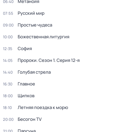
Метанойя
06:40
Русский мир
07:55
Простые чудеса
09:00
Божественнaя литyргия
10:00
София
12:35
Пророки
. Сезон 1
. Серия 12-я
14:05
Голубая стрела
14:40
Главное
16:30
Щипков
18:00
Летняя поездка к морю
18:10
Бесогон TV
20:00
Парсуна
21:00