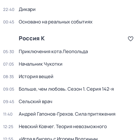
Дикари
22:40
Основано на реальных событиях
00:45
Россия К
Приключения кота Леопольда
05:30
Начальник Чукотки
07:05
История вещей
08:35
Больше, чем любовь
. Сезон 1
. Серия 142-я
09:05
Сельский врач
09:45
Андрей Гапонов-Грехов. Сила притяжения
11:40
Невский Ковчег. Теория невозможного
12:25
«Игра в бисер» с Игорем Волгиным
12:55