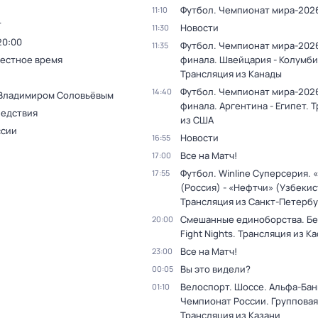
Футбол. Чемпионат мира-202
11:10
т
Новости
11:30
20:00
Футбол. Чемпионат мира-2026
11:35
Местное время
финала. Швейцария - Колумби
Трансляция из Канады
Футбол. Чемпионат мира-2026
14:40
 Владимиром Соловьёвым
финала. Аргентина - Египет. 
ледствия
из США
ссии
Новости
16:55
Все на Матч!
17:00
Футбол. Winline Суперсерия. 
17:55
(Россия) - «Нефтчи» (Узбекис
Трансляция из Санкт-Петербу
Смешанные единоборства. Бе
20:00
Fight Nights. Трансляция из К
Все на Матч!
23:00
Вы это видели?
00:05
Велоспорт. Шоссе. Альфа-Бан
01:10
Чемпионат России. Групповая
Трансляция из Казани