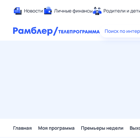
Новости
Личные финансы
Родители и дет
Здоровье
Поиск по инте
Развлечен
Дом и уют
Спорт
Карьера
Авто
Технологи
Жизненные
Сберегаем
Гороскопы
Главная
Моя программа
Премьеры недели
Вых