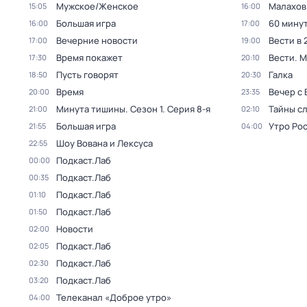
Мужское/Женское
Малахов
15:05
16:00
Большая игра
60 мину
16:00
17:00
Вечерние новости
Вести в 
17:00
19:00
Время покажет
Вести. 
17:30
20:10
Пусть говорят
Галка
18:50
20:30
Время
Вечер с
20:00
23:35
Минута тишины
. Сезон 1
. Серия 8-я
Тайны с
21:00
02:10
Большая игра
Утро Ро
21:55
04:00
Шоу Вована и Лексуса
22:55
Подкаст.Лаб
00:00
Подкаст.Лаб
00:35
Подкаст.Лаб
01:10
Подкаст.Лаб
01:50
Новости
02:00
Подкаст.Лаб
02:05
Подкаст.Лаб
02:30
Подкаст.Лаб
03:20
Телеканал «Доброе утро»
04:00