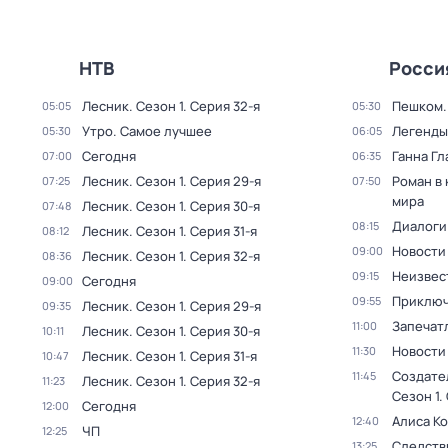
НТВ
Росси
Лесник
. Сезон 1
. Серия 32-я
Пешком..
05:05
05:30
Утро. Самое лучшее
Легенды
05:30
06:05
Сегодня
Ганна Гл
07:00
06:35
Лесник
. Сезон 1
. Серия 29-я
Роман в
07:25
07:50
мира
Лесник
. Сезон 1
. Серия 30-я
07:48
Диалоги
08:15
Лесник
. Сезон 1
. Серия 31-я
08:12
Новости
09:00
Лесник
. Сезон 1
. Серия 32-я
08:36
Неизвес
09:15
Сегодня
09:00
Приключ
09:55
Лесник
. Сезон 1
. Серия 29-я
09:35
Запечат
11:00
Лесник
. Сезон 1
. Серия 30-я
10:11
Новости
11:30
Лесник
. Сезон 1
. Серия 31-я
10:47
Создате
11:45
Лесник
. Сезон 1
. Серия 32-я
11:23
Сезон 1
.
Сегодня
12:00
Алиса К
12:40
ЧП
12:25
Следств
13:25