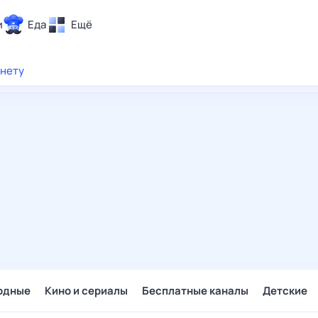
и
Еда
Ещё
Почта
рнету
ия и отдых
Поиск
Погода
ТВ-программа
и и тренды
 ситуации
 вместе
Помощь
одные
Кино и сериалы
Бесплатные каналы
Детские