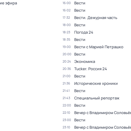
ие эфира
Вести
16:00
Вести
16:02
Вести. Дежурная часть
17:32
Вести
18:00
Погода 24
18:23
Вести
18:35
Вести с Марией Петрашко
19:00
Вести
20:00
Экономика
20:24
Tucker. Россия 24
20:36
Вести
21:00
Исторические хроники
21:36
Вести
21:41
Специальный репортаж
21:43
Вести
22:00
Вечер с Владимиром Соловьё
22:10
Вести
23:00
Вечер с Владимиром Соловьё
23:10