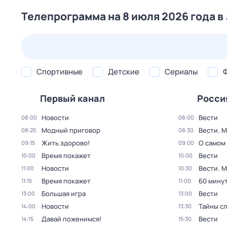
Телепрограмма на 8 июля 2026 года в
24 июл,
пт
25 июл,
сб
26 июл,
вс
27 июл,
пн
Спортивные
Детские
Сериалы
Первый канал
Росси
Новости
Вести
08:00
08:00
Модный приговор
Вести. 
08:25
08:30
Жить здорово!
О самом
09:15
09:00
Время покажет
Вести
10:00
10:00
Новости
Вести. 
11:00
10:30
Время покажет
60 мину
11:15
11:00
Большая игра
Вести
13:00
13:00
Новости
Тайны с
14:00
13:30
Давай поженимся!
Вести
14:15
15:30