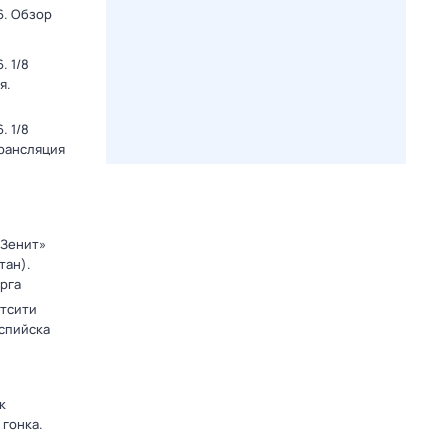
6. Обзор
. 1/8
я.
. 1/8
Трансляция
«Зенит»
тан).
рга
тсити
аспийска
к
 гонка.