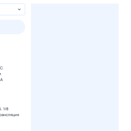
2 авг,
вс
3 авг,
пн
4 авг,
вт
5 авг,
ср
Вчера
Сегодня
C.
и
ША
. 1/8
Трансляция