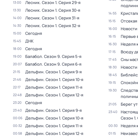
Лесник
. Сезон 1
. Серия 29-я
13:00
подлинн
Лесник
. Сезон 1
. Серия 30-я
13:30
Кристал
14:55
Лесник
. Сезон 1
. Серия 31-я
14:00
Отсекая
15:15
Лесник
. Сезон 1
. Серия 32-я
14:30
Новости
16:00
Сегодня
15:00
Первые 
16:15
ДНК
15:45
Неделя 
16:30
Сегодня
18:00
Всюду де
17:15
Балабол
. Сезон 9
. Серия 5-я
19:00
Сны мас
17:45
Балабол
. Сезон 9
. Серия 6-я
20:07
Новости
18:30
Дельфин
. Сезон 1
. Серия 9-я
21:15
Библейс
18:45
Дельфин
. Сезон 1
. Серия 10-я
21:46
Спокойн
19:15
Дельфин
. Сезон 1
. Серия 11-я
22:17
Следств
19:30
Дельфин
. Сезон 1
. Серия 12-я
22:48
поличны
Сегодня
23:20
Берег у
21:05
Дельфин
. Сезон 1
. Серия 9-я
23:40
Настоящ
23:40
Дельфин
. Сезон 1
. Серия 10-я
Сезон 1
.
00:06
Дельфин
. Сезон 1
. Серия 11-я
Неделя 
00:32
00:30
Дельфин
. Сезон 1
. Серия 12-я
Неизвес
00:58
01:15