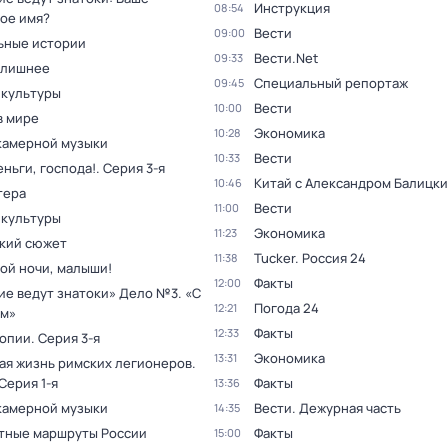
Инструкция
08:54
ое имя?
Вести
09:00
ьные истории
Вести.Net
09:33
 лишнее
Специальный репортаж
09:45
 культуры
Вести
10:00
в мире
Экономика
10:28
камерной музыки
Вести
10:33
ньги, господа!
. Серия 3-я
Китай с Александром Балицк
10:46
тера
Вести
11:00
 культуры
Экономика
11:23
кий сюжет
Tucker. Россия 24
11:38
ой ночи, малыши!
Факты
12:00
ие ведут знатоки» Дело №3. «С
Погода 24
12:21
м»
Факты
12:33
топии
. Серия 3-я
Экономика
13:31
ая жизнь римских легионеров
.
 Серия 1-я
Факты
13:36
камерной музыки
Вести. Дежурная часть
14:35
тные маршруты России
Факты
15:00