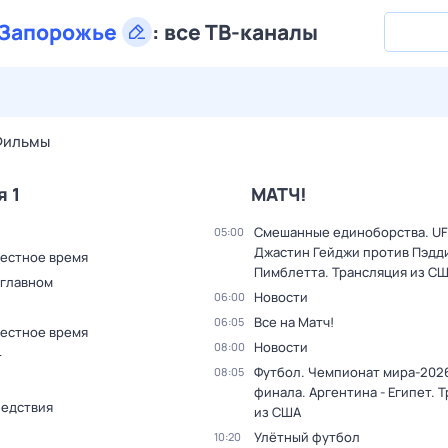
Запорожье
:
все ТВ-каналы
28 июл,
вт
29 июл,
ср
30 июл,
чт
31 июл,
пт
1 авг,
сб
Фильмы
я 1
МАТЧ!
Смешанные единоборства. UF
05:00
Джастин Гейджи против Пэдд
Местное время
Пимблетта. Трансляция из С
 главном
Новости
06:00
Все на Матч!
06:05
Местное время
Новости
08:00
т
Футбол. Чемпионат мира-2026
08:05
финала. Аргентина - Египет. 
ледствия
из США
Улётный футбол
10:20