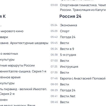
Спортивная гимнастика. Чем
03:00
России. Трансляция из Калуги
я К
Россия 24
.
Экономика
05:24
 мирового кино
Спорт
05:29
авари
Погода 24
05:42
 камне. Архитектурные шедевры
Вести
05:45
Вести в 9
06:24
 о животных
5-я студия
06:38
 культуры
Вести
07:00
тные маршруты России
Инструкция
07:25
ения Калле-сыщика
. Серия 1-я
Вести
07:39
лённое время
Европа с Анастасией Поповой
07:46
 культуры
Вести
08:00
ль пирамид - великий Имхотеп
.
Погода 24
08:29
 Серия 2-я
Вести.Net
08:41
оонен
Вести
08:46
ие ведут знатоки: Ваше