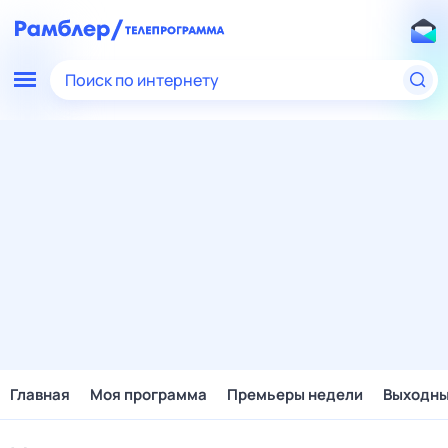
Поиск по интернету
Главная
Моя программа
Премьеры недели
Выходн