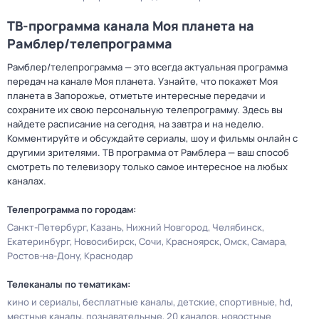
ТВ-программа канала Моя планета на
Рамблер/телепрограмма
Рамблер/телепрограмма — это всегда актуальная программа
передач на канале Моя планета. Узнайте, что покажет Моя
планета в Запорожье, отметьте интересные передачи и
сохраните их свою персональную телепрограмму. Здесь вы
найдете расписание на сегодня, на завтра и на неделю.
Комментируйте и обсуждайте сериалы, шоу и фильмы онлайн с
другими зрителями. ТВ программа от Рамблера — ваш способ
смотреть по телевизору только самое интересное на любых
каналах.
Телепрограмма по городам:
Санкт-Петербург
Казань
Нижний Новгород
Челябинск
Екатеринбург
Новосибирск
Сочи
Красноярск
Омск
Самара
Ростов-на-Дону
Краснодар
Телеканалы по тематикам:
кино и сериалы
бесплатные каналы
детские
спортивные
hd
местные каналы
познавательные
20 каналов
новостные