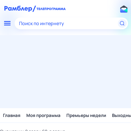
Поиск по интернету
Главная
Моя программа
Премьеры недели
Выходн