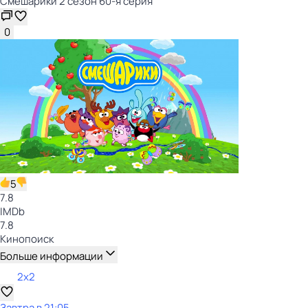
Смешарики 2 сезон 60-я серия
0
5
7.8
IMDb
7.8
Кинопоиск
Больше информации
2x2
Завтра в 21:05