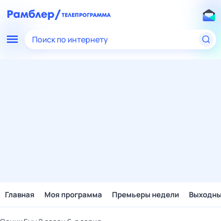
Поиск по интернету
Главная
Моя программа
Премьеры недели
Выходн