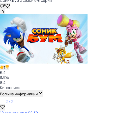
Соник Бум 2 сезон 6-я серия
0
1
6.4
IMDb
8.4
Кинопоиск
Больше информации
2x2
12 августа, ср в 02:30