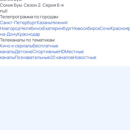
Соник Бум. Сезон 2. Серия 6-я
null
Телепрограмма по городам:
Санкт-Петербург
Казань
Нижний
Новгород
Челябинск
Екатеринбург
Новосибирск
Сочи
Красноя
на-Дону
Краснодар
Телеканалы по тематикам:
Кино и сериалы
Бесплатные
каналы
Детские
Спортивные
HD
Местные
каналы
Познавательные
20 каналов
Новостные