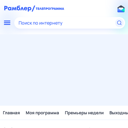
Поиск по интернету
Главная
Моя программа
Премьеры недели
Выходн