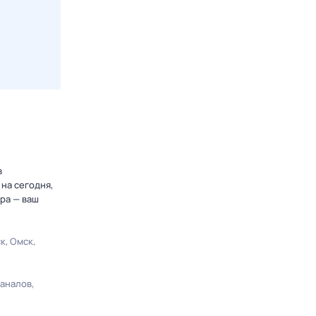
в
на сегодня,
ра — ваш
ск
Омск
каналов