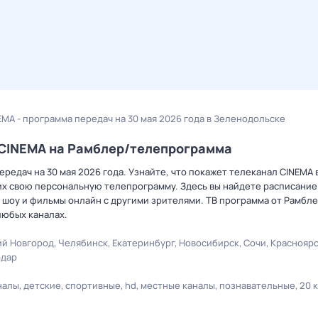
EMA - программа передач на 30 мая 2026 года в Зеленодольске
а CINEMA на Рамблер/телепрограмма
редач на 30 мая 2026 года. Узнайте, что покажет телеканал CINEMA 
х свою персональную телепрограмму. Здесь вы найдете расписание 
 шоу и фильмы онлайн с другими зрителями. ТВ программа от Рамбле
любых каналах.
й Новгород
Челябинск
Екатеринбург
Новосибирск
Сочи
Краснояр
одар
налы
детские
спортивные
hd
местные каналы
познавательные
20 