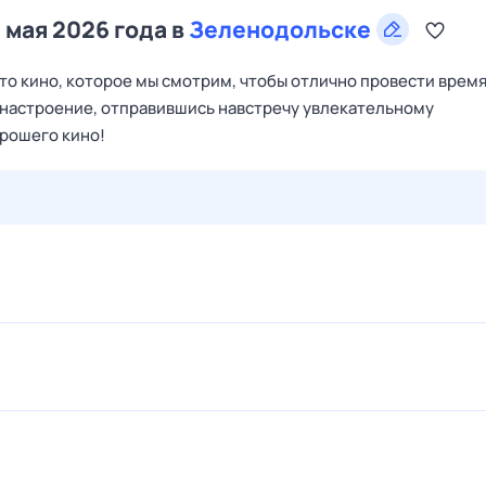
 мая 2026 года в
Зеленодольске
то кино, которое мы смотрим, чтобы отлично провести время
 настроение, отправившись навстречу увлекательному
рошего кино!
27 июл,
пн
28 июл,
вт
29 июл,
ср
30 июл,
чт
31 июл,