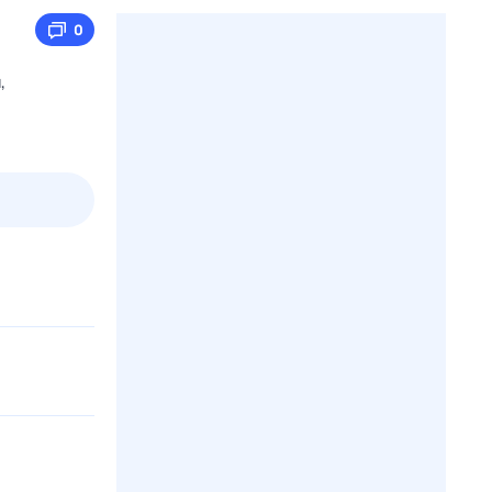
0
,
пт
1 авг,
сб
2 авг,
вс
3 авг,
пн
4 авг,
вт
Вчера
Сегод