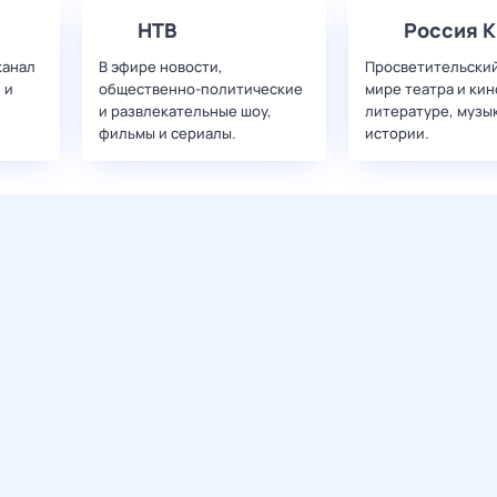
НТВ
Россия К
канал
В эфире новости,
Просветительский
 и
общественно-политические
мире театра и кин
и развлекательные шоу,
литературе, музы
фильмы и сериалы.
истории.