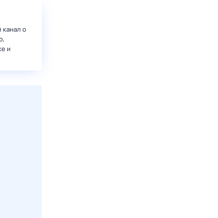
 канал о
о,
ке и