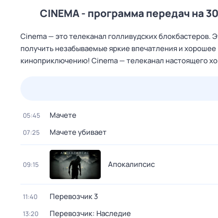
CINEMA - программа передач на 30
Cinema — это телеканал голливудских блокбастеров. Э
получить незабываемые яркие впечатления и хорошее
киноприключению! Cinema — телеканал настоящего хо
23 июл,
чт
24 июл,
пт
25 июл,
сб
26 июл,
вс
Мачете
05:45
Мачете убивает
07:25
Апокалипсис
09:15
Перевозчик 3
11:40
Перевозчик: Наследие
13:20