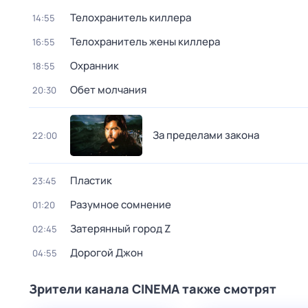
Телохранитель киллера
14:55
Телохранитель жены киллера
16:55
Охранник
18:55
Обет молчания
20:30
За пределами закона
22:00
Пластик
23:45
Разумное сомнение
01:20
Затерянный город Z
02:45
Дорогой Джон
04:55
Зрители канала CINEMA также смотрят