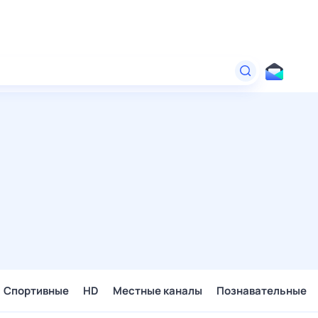
Спортивные
HD
Местные каналы
Познавательные