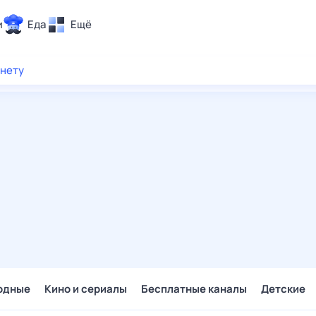
и
Еда
Ещё
Почта
рнету
ия и отдых
Поиск
Погода
ТВ-программа
и и тренды
 ситуации
 вместе
Помощь
одные
Кино и сериалы
Бесплатные каналы
Детские