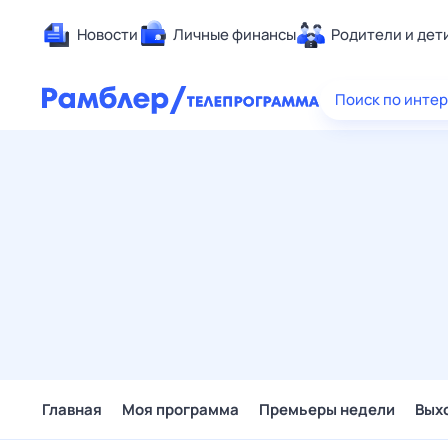
Новости
Личные финансы
Родители и дет
Здоровье
Поиск по инте
Развлечен
Дом и уют
Спорт
Карьера
Авто
Технологи
Жизненные
Сберегаем
Гороскопы
Главная
Моя программа
Премьеры недели
Вых