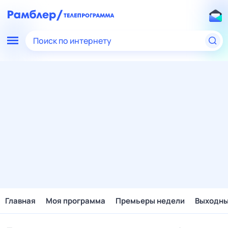
Поиск по интернету
Главная
Моя программа
Премьеры недели
Выходн