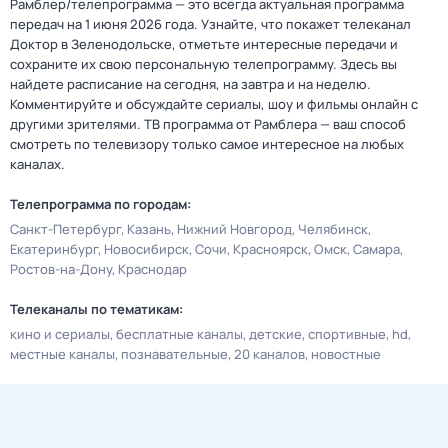
Рамблер/телепрограмма — это всегда актуальная программа
передач на 1 июня 2026 года. Узнайте, что покажет телеканал
Доктор в Зеленодольске, отметьте интересные передачи и
сохраните их свою персональную телепрограмму. Здесь вы
найдете расписание на сегодня, на завтра и на неделю.
Комментируйте и обсуждайте сериалы, шоу и фильмы онлайн с
другими зрителями. ТВ программа от Рамблера — ваш способ
смотреть по телевизору только самое интересное на любых
каналах.
Телепрограмма по городам:
Санкт-Петербург
Казань
Нижний Новгород
Челябинск
Екатеринбург
Новосибирск
Сочи
Красноярск
Омск
Самара
Ростов-на-Дону
Краснодар
Телеканалы по тематикам:
кино и сериалы
бесплатные каналы
детские
спортивные
hd
местные каналы
познавательные
20 каналов
новостные