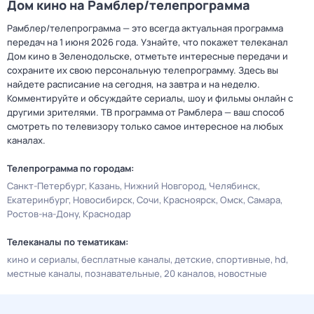
Дом кино на Рамблер/телепрограмма
Рамблер/телепрограмма — это всегда актуальная программа
передач на 1 июня 2026 года. Узнайте, что покажет телеканал
Дом кино в Зеленодольске, отметьте интересные передачи и
сохраните их свою персональную телепрограмму. Здесь вы
найдете расписание на сегодня, на завтра и на неделю.
Комментируйте и обсуждайте сериалы, шоу и фильмы онлайн с
другими зрителями. ТВ программа от Рамблера — ваш способ
смотреть по телевизору только самое интересное на любых
каналах.
Телепрограмма по городам:
Санкт-Петербург
Казань
Нижний Новгород
Челябинск
Екатеринбург
Новосибирск
Сочи
Красноярск
Омск
Самара
Ростов-на-Дону
Краснодар
Телеканалы по тематикам:
кино и сериалы
бесплатные каналы
детские
спортивные
hd
местные каналы
познавательные
20 каналов
новостные