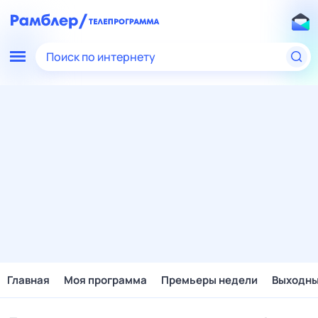
Поиск по интернету
Главная
Моя программа
Премьеры недели
Выходн