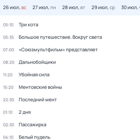
26 июл,
вс
27 июл,
пн
28 июл,
вт
29 июл,
ср
30 июл,
Три кота
05:10
Большое путешествие. Вокруг света
05:35
«Союзмультфильм» представляет
07:00
Дальнобойщики
08:20
Убойная сила
11:20
Ментовские войны
15:20
Последний мент
22:30
2 дня
01:10
Пассажирка
02:30
Белый пудель
04:10