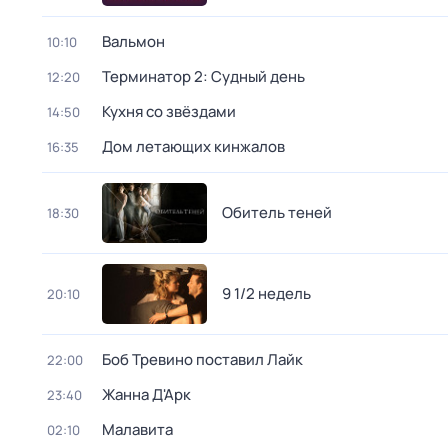
Вальмон
10:10
Терминатор 2: Судный день
12:20
Кухня со звёздами
14:50
Дом летающих кинжалов
16:35
Обитель теней
18:30
9 1/2 недель
20:10
Боб Тревино поставил Лайк
22:00
Жанна Д'Арк
23:40
Малавита
02:10