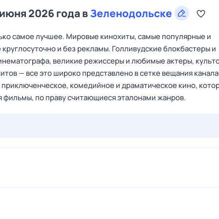
 июня 2026 года в
Зеленодольске
лько самое лучшее. Мировые кинохиты, самые популярные и
 круглосуточно и без рекламы. Голливудские блокбастеры и
инематографа, великие режиссеры и любимые актеры, культ
тов — все это широко представлено в сетке вещания канала
 приключенческое, комедийное и драматическое кино, кото
 фильмы, по праву считающиеся эталонами жанров.
27 июл,
пн
28 июл,
вт
29 июл,
ср
30 июл,
чт
31 июл,