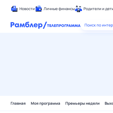
Новости
Личные финансы
Родители и дет
Здоровье
Поиск по инте
Развлечен
Дом и уют
Спорт
Карьера
Авто
Технологи
Жизненные
Сберегаем
Гороскопы
Главная
Моя программа
Премьеры недели
Вых