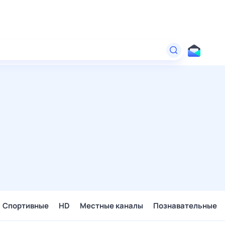
Спортивные
HD
Местные каналы
Познавательные