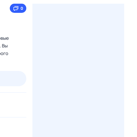
0
овые
. Вы
рого
пт
1 авг,
сб
2 авг,
вс
3 авг,
пн
4 авг,
вт
Вчера
Сегод