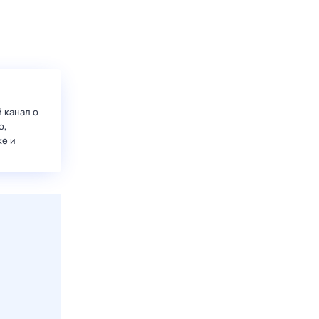
 канал о
о,
ке и