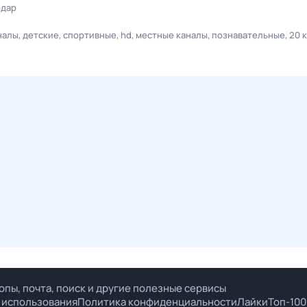
одар
налы
детские
спортивные
hd
местные каналы
познавательные
20 
опы, почта, поиск и другие полезные сервисы
 использования
Политика конфиденциальности
Лайки
Топ-100