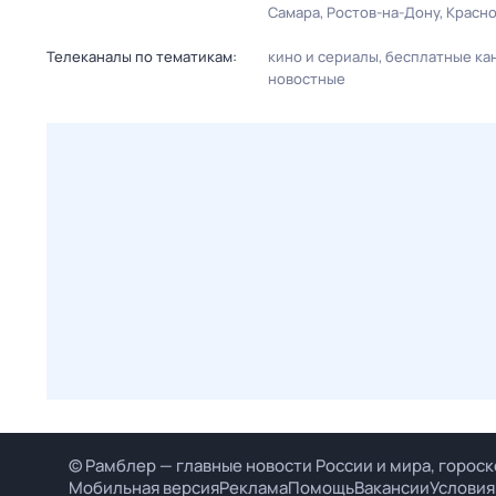
Самара
Ростов-на-Дону
Красн
Телеканалы по тематикам:
кино и сериалы
бесплатные ка
новостные
© Рамблер — главные новости России и мира, гороск
Мобильная версия
Реклама
Помощь
Вакансии
Условия