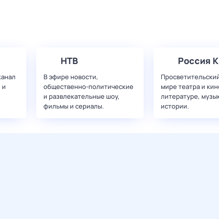
НТВ
Россия К
канал
В эфире новости,
Просветительский
 и
общественно-политические
мире театра и кин
и развлекательные шоу,
литературе, музы
фильмы и сериалы.
истории.