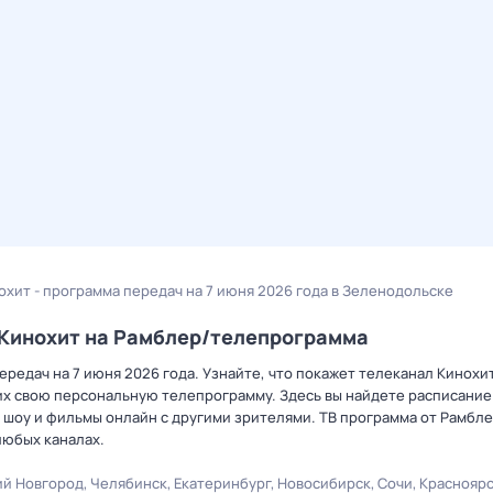
охит - программа передач на 7 июня 2026 года в Зеленодольске
а Кинохит на Рамблер/телепрограмма
редач на 7 июня 2026 года. Узнайте, что покажет телеканал Кинохит
х свою персональную телепрограмму. Здесь вы найдете расписание 
 шоу и фильмы онлайн с другими зрителями. ТВ программа от Рамбле
любых каналах.
й Новгород
Челябинск
Екатеринбург
Новосибирск
Сочи
Краснояр