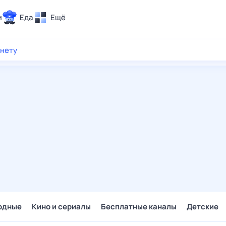
и
Еда
Ещё
Почта
рнету
ия и отдых
Поиск
Погода
ТВ-программа
и и тренды
 ситуации
 вместе
Помощь
одные
Кино и сериалы
Бесплатные каналы
Детские