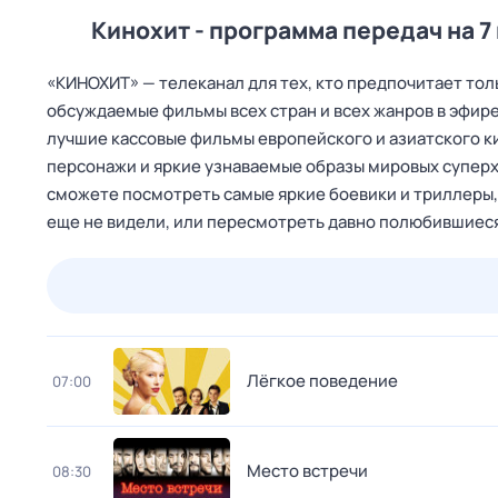
Кинохит - программа передач на 7
«КИНОХИТ» — телеканал для тех, кто предпочитает то
обсуждаемые фильмы всех стран и всех жанров в эфире
лучшие кассовые фильмы европейского и азиатского к
персонажи и яркие узнаваемые образы мировых суперхи
сможете посмотреть самые яркие боевики и триллеры,
еще не видели, или пересмотреть давно полюбившиеся
23 июл,
чт
24 июл,
пт
25 июл,
сб
26 июл,
вс
Лёгкое поведение
07:00
Место встречи
08:30